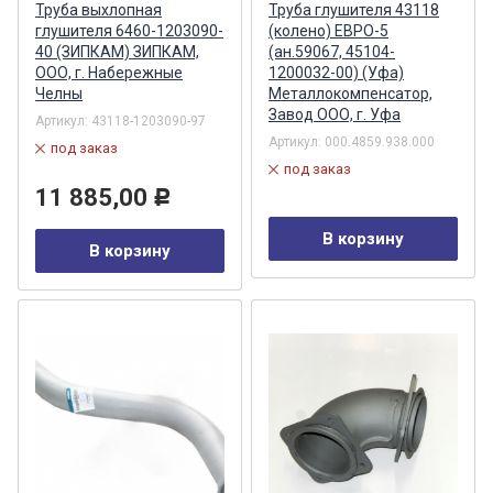
Труба выхлопная
Труба глушителя 43118
глушителя 6460-1203090-
(колено) ЕВРО-5
40 (ЗИПКАМ) ЗИПКАМ,
(ан.59067, 45104-
ООО, г. Набережные
1200032-00) (Уфа)
Челны
Металлокомпенсатор,
Завод ООО, г. Уфа
Артикул:
43118-1203090-97
Артикул:
000.4859.938.000
под заказ
под заказ
11 885,00
Р
В корзину
В корзину