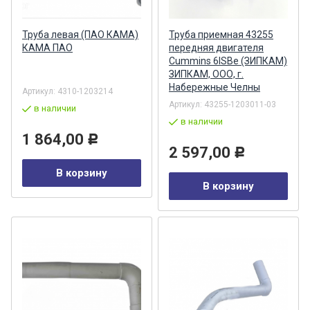
Труба левая (ПАО КАМА)
Труба приемная 43255
КАМА ПАО
передняя двигателя
Cummins 6ISBe (ЗИПКАМ)
ЗИПКАМ, ООО, г.
Набережные Челны
Артикул:
4310-1203214
Артикул:
43255-1203011-03
в наличии
в наличии
1 864,00
Р
2 597,00
Р
В корзину
В корзину