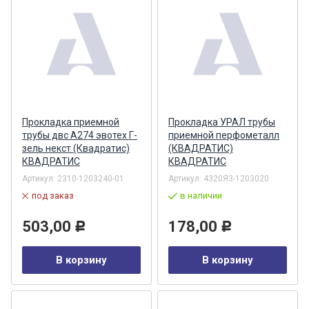
Прокладка приемной
Прокладка УРАЛ трубы
трубы двс А274 эвотех Г-
приемной перфометалл
зель некст (Квадратис)
(КВАДРАТИС)
КВАДРАТИС
КВАДРАТИС
Артикул:
2310-1203240-01
Артикул:
4320Я3-1203020
под заказ
в наличии
503,00
178,00
Р
Р
В корзину
В корзину