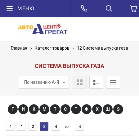
МЕНЮ
Главная
Каталог товаров
12 Система выпуска газа
СИСТЕМА ВЫПУСКА ГАЗА
По названию А-Я
Г
И
К
М
П
С
Т
Ф
Х
Ш
Э
1
2
3
4
из
4