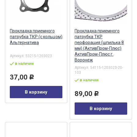
Прокладка приемного
Прокладка приемного
патрубка ТКР (с кольцом)
патрубка ТКР
Альтернатива
перфорация (шпилька 8
мм) (АктивПром-Плюс)
АктивПром-Плюс г.
Артикул:
53215-1203023
Воронеж
в наличии
Артикул:
54115-1203023-20-
103
37,00
Р
в наличии
В корзину
89,00
Р
В корзину