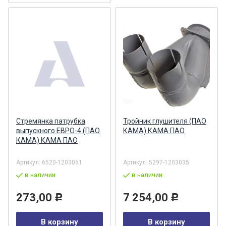
Стремянка патрубка
Тройник глушителя (ПАО
выпускного ЕВРО-4 (ПАО
КАМА) КАМА ПАО
КАМА) КАМА ПАО
Артикул:
6520-1203061
Артикул:
5297-1203035
в наличии
в наличии
273,00
7 254,00
Р
Р
В корзину
В корзину