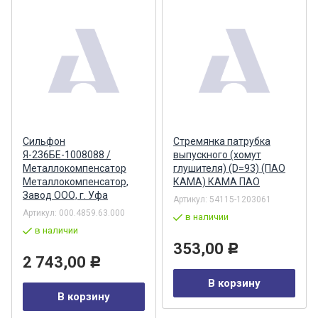
Сильфон
Стремянка патрубка
Я-236БЕ-1008088 /
выпускного (хомут
Металлокомпенсатор
глушителя) (D=93) (ПАО
Металлокомпенсатор,
КАМА) КАМА ПАО
Завод ООО, г. Уфа
Артикул:
54115-1203061
Артикул:
000.4859.63.000
в наличии
в наличии
353,00
Р
2 743,00
Р
В корзину
В корзину