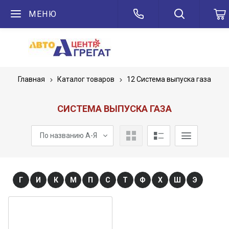
МЕНЮ
Главная
Каталог товаров
12 Система выпуска газа
СИСТЕМА ВЫПУСКА ГАЗА
По названию А-Я
Г
И
К
М
П
С
Т
Ф
Х
Ш
Э