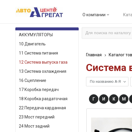
О компании
Ката
КАТАЛОГ ТОВАРОВ
АККУМУЛЯТОРЫ
10 Двигатель
11 Система питания
Главная
Каталог то
12 Система выпуска газа
Система 
13 Система охлаждения
16 Сцепление
По названию А-Я
17 Коробка передач
18 Коробка раздаточная
Г
И
К
М
22 Передача карданная
23 Мост передний
24 Мост задний