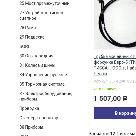
25 Мост промежуточный
27 Устройство тягово
сцепное
28 Рама
29 Подвеска
SORL
30 Ось передняя
Трубка мочевины от 
форсунке Евро-5 (Т
31 Колеса и шины
ТИССАН, ООО, г. На
Челны
34 Управление рулевое
Артикул:
657-1208185-1
35 Тормозная система
в наличии
37 Электрооборудование,
1 507,00
Р
приборы
Проводка
В корзин
Стартер, генератор
38 Приборы
Запчасти 12 Система