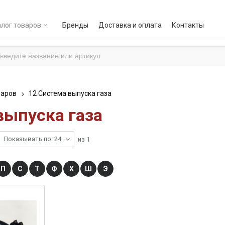
лог товаров
Бренды
Доставка и оплата
Контакты
варов
12 Система выпуска газа
выпуска газа
Показывать по: 24
из
1
П
С
Т
Ф
Х
Ш
Э