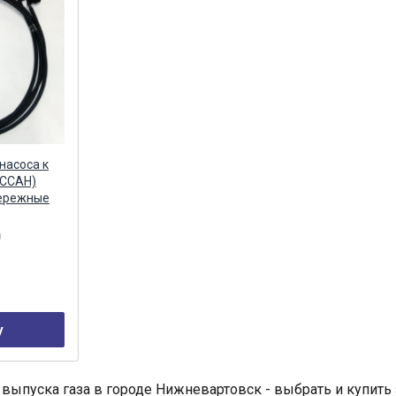
насоса к
ИССАН)
бережные
0
у
 выпуска газа в городе Нижневартовск - выбрать и купить