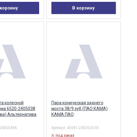
 корзину
В корзину
та колесной
Пара коническая заднего
ама 6520-2405038
моста 38/9 зуб (ПАО КАМА)
ва) Альтернатива
КАМА ПАО
-2405038А
Артикул:
43081-2402020-30
под заказ