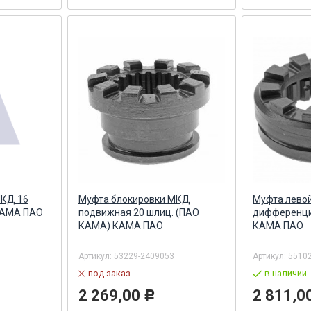
МКД 16
Муфта блокировки МКД
Муфта лево
КАМА ПАО
подвижная 20 шлиц. (ПАО
дифференци
КАМА) КАМА ПАО
КАМА ПАО
Артикул:
53229-2409053
Артикул:
5510
под заказ
в наличии
2 269,00
2 811,0
Р