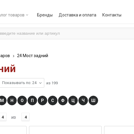
лог товаров
Бренды
Доставка и оплата
Контакты
варов
24 Мост задний
ний
Показывать по: 24
из
199
М
Н
О
П
Р
С
Ф
Ц
Ч
Ш
4
из
4