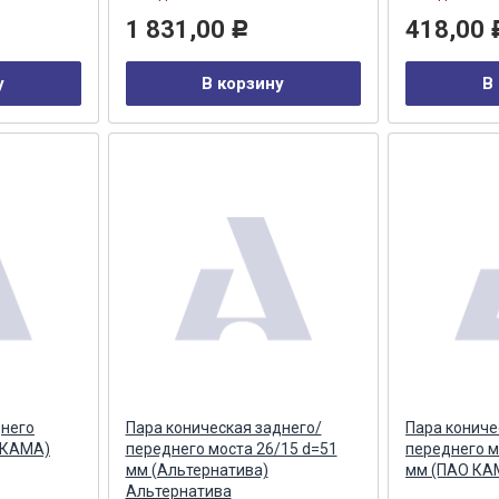
1 831,00
418,00
Р
у
В корзину
В
днего
Пара коническая заднего/
Пара кониче
О КАМА)
переднего моста 26/15 d=51
переднего м
мм (Альтернатива)
мм (ПАО КА
Альтернатива