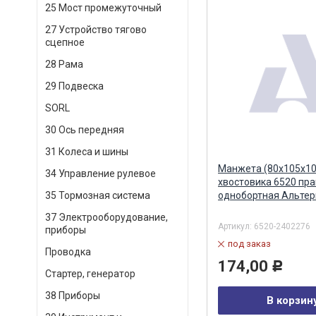
25 Мост промежуточный
27 Устройство тягово
сцепное
28 Рама
29 Подвеска
SORL
30 Ось передняя
31 Колеса и шины
Манжета (80х105х10
34 Управление рулевое
хвостовика 6520 пр
однобортная Альтер
35 Тормозная система
37 Электрооборудование,
Артикул:
6520-2402276
приборы
под заказ
Проводка
174,00
Р
Стартер, генератор
38 Приборы
В корзин