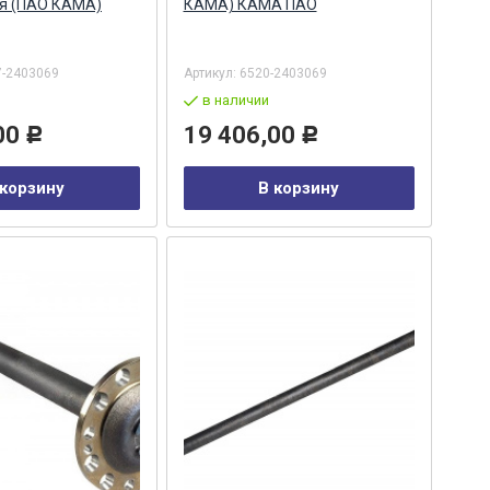
ая (ПАО КАМА)
КАМА) КАМА ПАО
7-2403069
Артикул:
6520-2403069
в наличии
00
19 406,00
Р
Р
 корзину
В корзину