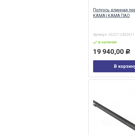
Полуось длинная ле
КАМА) КАМА ПАО
Артикул:
65227-2403071
в наличии
19 940,00
Р
В корзин