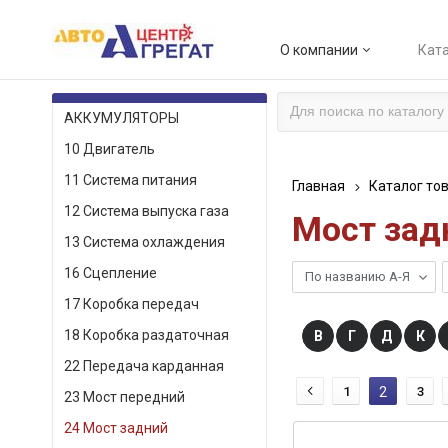
О компании
Ката
КАТАЛОГ ТОВАРОВ
АККУМУЛЯТОРЫ
10 Двигатель
11 Система питания
Главная
Каталог то
12 Система выпуска газа
Мост зад
13 Система охлаждения
16 Сцепление
По названию А-Я
17 Коробка передач
18 Коробка раздаточная
В
Г
Д
К
22 Передача карданная
1
2
3
23 Мост передний
24 Мост задний