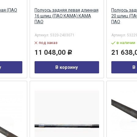
вая (ПАО
Полуось задняя левая длинная
Полуось зад
16 шлиц (ПАО КАМА) КАМА
20 шлиц (П
ПАО
ПАО
Артикул:
5320-2403071
Артикул:
5322
под заказ
в наличии
11 048,00
21 638,
Р
у
В корзину
В