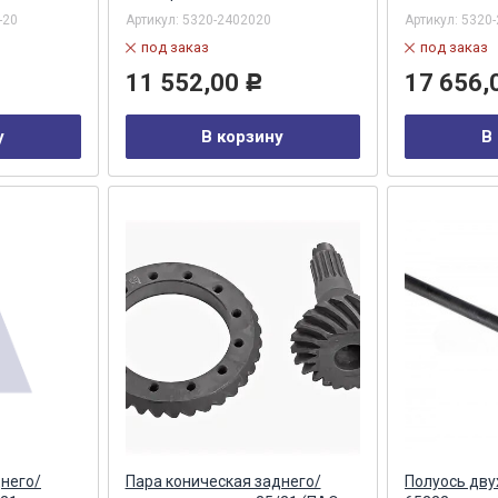
-20
Артикул:
5320-2402020
Артикул:
5320
под заказ
под заказ
11 552,00
17 656,
Р
у
В корзину
В
днего/
Пара коническая заднего/
Полуось дв