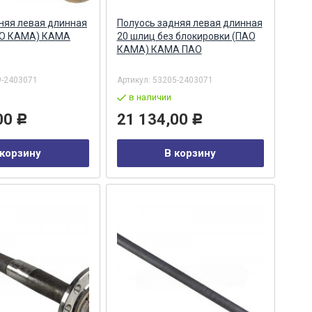
няя левая длинная
Полуось задняя левая длинная
АО КАМА) КАМА
20 шлиц без блокировки (ПАО
КАМА) КАМА ПАО
9-2403071
Артикул:
53205-2403071
в наличии
00
21 134,00
Р
Р
 корзину
В корзину