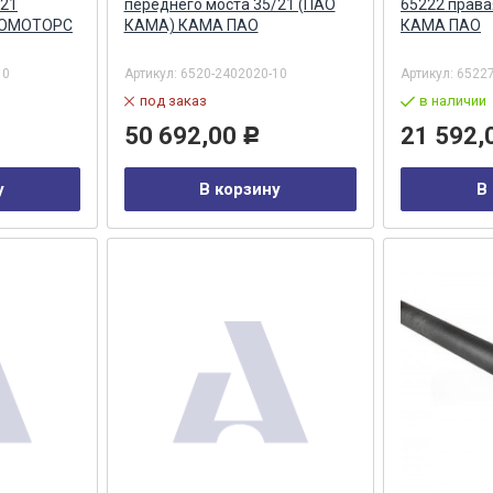
/21
переднего моста 35/21 (ПАО
65222 прав
ВТОМОТОРС
КАМА) КАМА ПАО
КАМА ПАО
10
Артикул:
6520-2402020-10
Артикул:
6522
под заказ
в наличии
50 692,00
21 592,
Р
у
В корзину
В