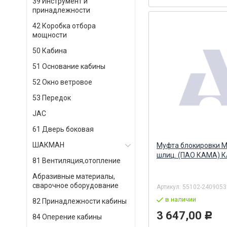
39 Инструмент и
принадлежности
42 Коробка отбора
мощности
50 Кабина
51 Основание кабины
52 Окно ветровое
53 Передок
JAC
61 Дверь боковая
ШАКМАН
Муфта блокировки 
шлиц. (ПАО КАМА) 
81 Вентиляция,отопление
Абразивные материалы,
сварочное оборудование
Артикул:
55102-2409053
в наличии
82 Принадлежности кабины
3 647,00
Р
84 Оперение кабины