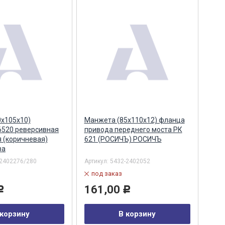
х105х10)
Манжета (85х110х12) фланца
6520 реверсивная
привода переднего моста РК
 (коричневая)
621 (РОСИЧЪ) РОСИЧЪ
ва
-2402276/280
Артикул:
5432-2402052
под заказ
161,00
Р
Р
 корзину
В корзину