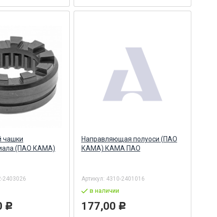
й чашки
Направляющая полуоси (ПАО
ала (ПАО КАМА)
КАМА) КАМА ПАО
2-2403026
Артикул:
4310-2401016
в наличии
0
177,00
Р
Р