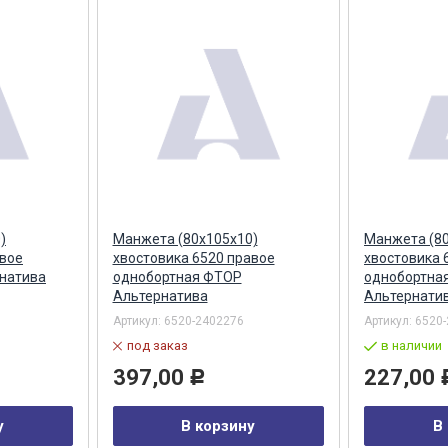
)
Манжета (80х105х10)
Манжета (80
авое
хвостовика 6520 правое
хвостовика 
натива
однобортная ФТОР
однобортная
Альтернатива
Альтернати
Артикул:
6520-2402276
Артикул:
6520
под заказ
в наличии
397,00
227,00
Р
у
В корзину
В