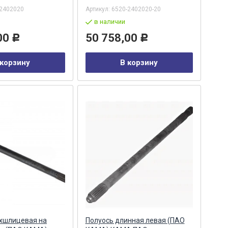
-2402020
Артикул:
6520-2402020-20
в наличии
00
50 758,00
Р
Р
 корзину
В корзину
ухшлицевая на
Полуось длинная левая (ПАО