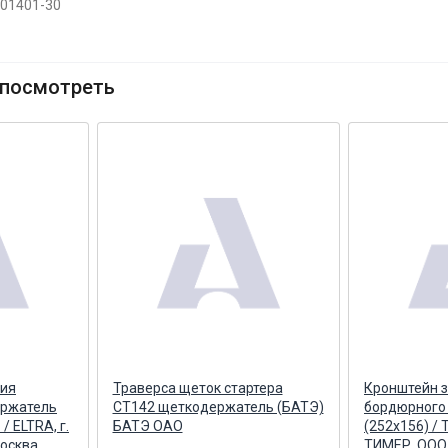
201401-30
посмотреть
ния
Траверса щеток стартера
Кронштейн 
ержатель
СТ142 щеткодержатель (БАТЭ)
бордюрного
/ ELTRA, г.
БАТЭ ОАО
(252х156) /
осква
ТИМЕР, ООО 