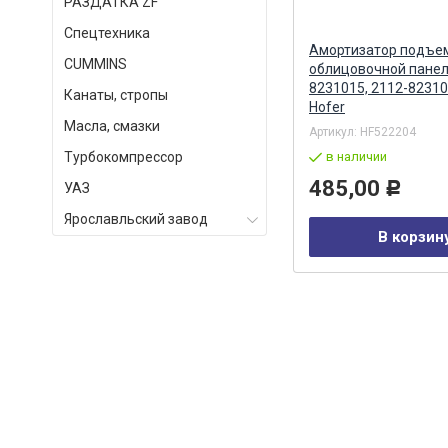
РАЗДАТКА ZF
Спецтехника
(с
Дверь мотоотсека левая
Амортизатор подъе
СUMMINS
Альтернатива
облицовочной панел
8231015, 2112-823101
Канаты, стропы
Hofer
Масла, смазки
Артикул:
5410-5413015
Артикул:
HF522204
Турбокомпрессор
в наличии
в наличии
1 030,00
485,00
УАЗ
Р
Р
Ярославльский завод
В корзину
В корзин