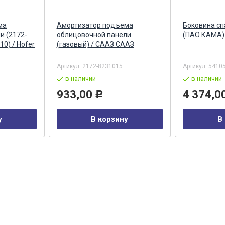
ма
Амортизатор подъема
Боковина сп
и (2172-
облицовочной панели
(ПАО КАМА)
0) / Hofer
(газовый) / СААЗ СААЗ
Артикул:
2172-8231015
Артикул:
5410
в наличии
в наличии
933,00
4 374,0
Р
у
В корзину
В