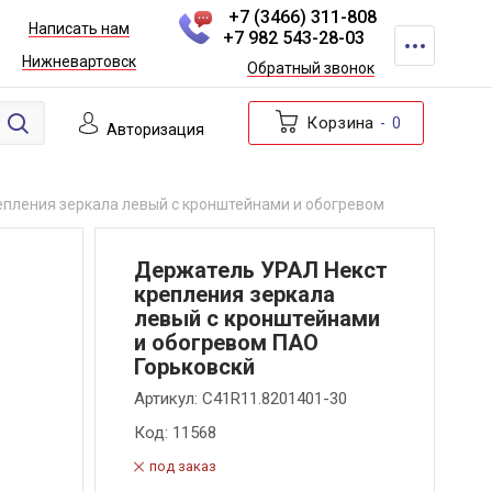
+7 (3466) 311-808
Написать нам
+7 982 543-28-03
Нижневартовск
Обратный звонок
Корзина
0
Авторизация
пления зеркала левый с кронштейнами и обогревом
Держатель УРАЛ Некст
крепления зеркала
левый с кронштейнами
и обогревом ПАО
Горьковскй
Артикул:
C41R11.8201401-30
Код:
11568
под заказ