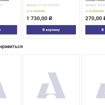
11
Артикул:
СТ142-3708330
Артикул:
5320
в наличии
в наличии
1 730,00
270,00
Р
у
В корзину
В
нравиться