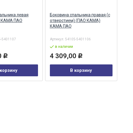
альника левая
Боковина спальника правая (с
Две
 КАМА ПАО
отверстием) (ПАО КАМА)
Аль
КАМА ПАО
5-5401107
Артикул:
54105-5401106
Арти
в наличии
в
0
4 309,00
1 
Р
Р
 корзину
В корзину