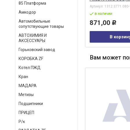
85 Платформа
Артикул:
Г273-3701010
Артикул:
1312.3771.080-
Амкодор
в наличии
в наличии
Автомобильные
475,00
871,00
Р
Р
сопутствующие товары
АВТОХИМИЯ И
В корзину
В корзин
АКСЕССУАРЫ
Горьковский завод
Вам может по
КОРОБКА ZF
Котел ПЖД
Кран
МАДАРА
Метизы
Подшипники
ПРИЦЕП
Р/к