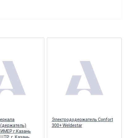
зеркала
Электрододержатель Confort
Мет
 (держатель)
300+ Weldestar
(Ав
 ТИМЕР г.Казань
АВТ
ЦТР, г. Казань