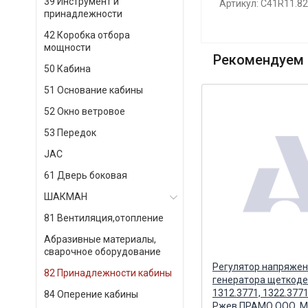
39 Инструмент и
Артикул: C41R11.8
принадлежности
42 Коробка отбора
мощности
Рекомендуем 
50 Кабина
51 Основание кабины
52 Окно ветровое
53 Передок
JAC
61 Дверь боковая
ШАКМАН
81 Вентиляция,отопление
Абразивные материалы,
сварочное оборудование
а
Щеткодержатель генератора в
Регулятор напряже
82 Принадлежности кабины
сборе ШДР Г273 Альтернатива
генератора щеткод
1312.3771, 1322.3771 
84 Оперение кабины
Ржев ПРАМО ООО, М