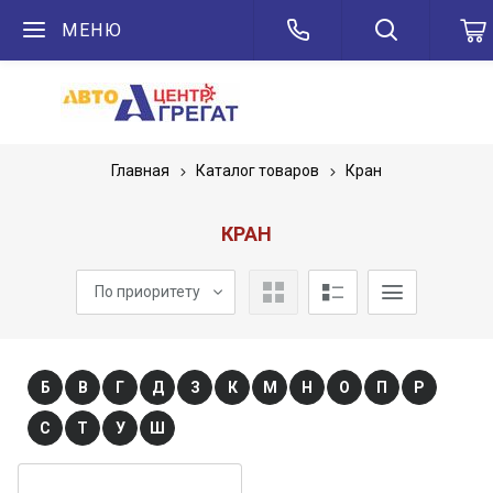
МЕНЮ
Главная
Каталог товаров
Кран
КРАН
По приоритету
Б
В
Г
Д
З
К
М
Н
О
П
Р
С
Т
У
Ш