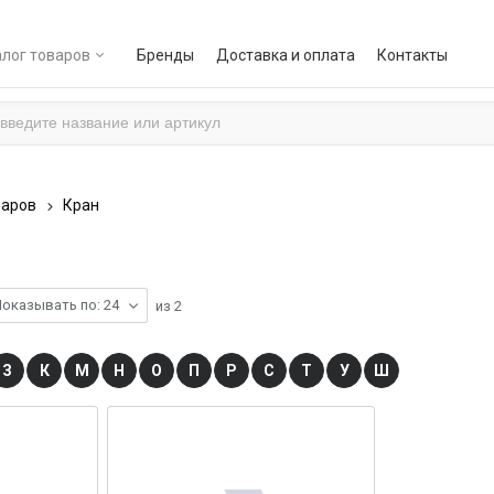
лог товаров
Бренды
Доставка и оплата
Контакты
варов
Кран
оказывать по: 24
из
2
З
К
М
Н
О
П
Р
С
Т
У
Ш