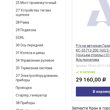
25 Мост промежуточный
27 Устройство тягово
сцепное
28 Рама
29 Подвеска
SORL
30 Ось передняя
Р/к на автокран Гал
КС-55713-200.160/2
31 Колеса и шины
(подъем стрелы с 01г
Альтернатива
34 Управление рулевое
Артикул:
РК-КС-55713-20
35 Тормозная система
в наличии
37 Электрооборудование,
29 160,00
Р
приборы
Проводка
В корзин
Стартер, генератор
38 Приборы
Запчасти Кран в гор