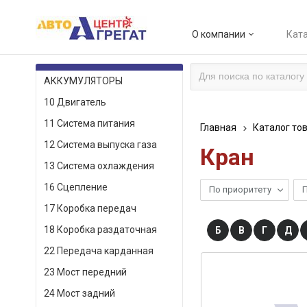
О компании
Ката
КАТАЛОГ ТОВАРОВ
АККУМУЛЯТОРЫ
10 Двигатель
11 Система питания
Главная
Каталог то
12 Система выпуска газа
Кран
13 Система охлаждения
16 Сцепление
По приоритету
П
17 Коробка передач
18 Коробка раздаточная
Б
В
Г
Д
22 Передача карданная
23 Мост передний
24 Мост задний