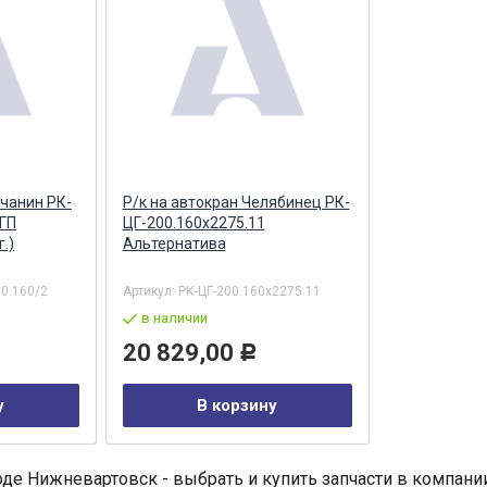
ичанин РК-
Р/к на автокран Челябинец РК-
-ГП
ЦГ-200.160х2275.11
.)
Альтернатива
0.160/2
Артикул:
РК-ЦГ-200.160х2275.11
в наличии
20 829,00
Р
у
В корзину
оде Нижневартовск - выбрать и купить запчасти в компани