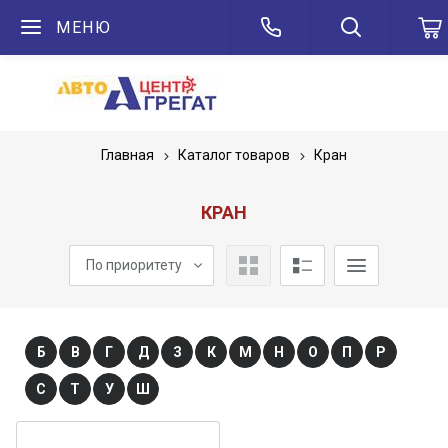
МЕНЮ
Главная
Каталог товаров
Кран
КРАН
По приоритету
Б
В
Г
Д
З
К
М
Н
О
П
Р
С
Т
У
Ш