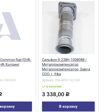
Common Rail (ЕНА-
Сильфон Я-238Н-1008088 /
НА-Холдинг
Металлокомпенсатор
Металлокомпенсатор, Завод
ООО, г. Уфа
06-1003264
Артикул:
000.4859.162.000
в наличии
3 338,00
Р
Р
 корзину
В корзину