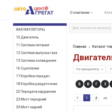
О компании
Ката
КАТАЛОГ ТОВАРОВ
АККУМУЛЯТОРЫ
10 Двигатель
11 Система питания
Главная
Каталог то
12 Система выпуска газа
Двигател
13 Система охлаждения
16 Сцепление
По приоритету
П
17 Коробка передач
18 Коробка раздаточная
Б
В
Г
З
22 Передача карданная
1
2
из
23 Мост передний
24 Мост задний