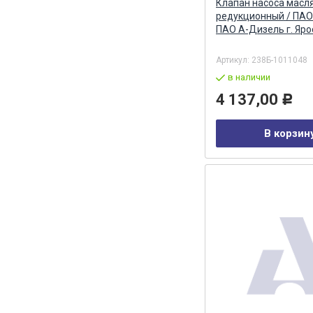
Клапан насоса масл
редукционный / ПАО
ПАО А-Дизель г. Яр
Артикул:
238Б-1011048
в наличии
4 137,00
Р
В корзин