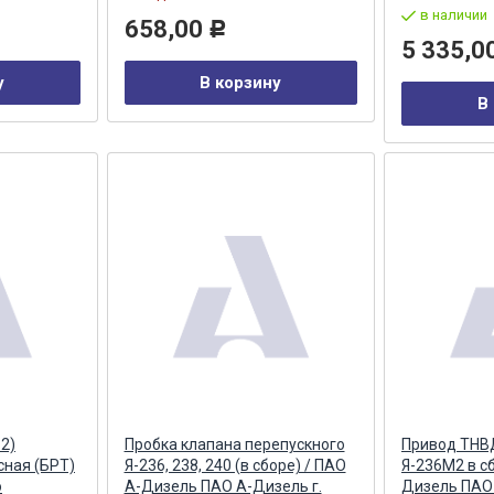
в наличии
658,00
Р
5 335,0
у
В корзину
В
2)
Пробка клапана перепускного
Привод ТНВ
сная (БРТ)
Я-236, 238, 240 (в сборе) / ПАО
Я-236М2 в с
о
А-Дизель ПАО А-Дизель г.
Дизель ПАО