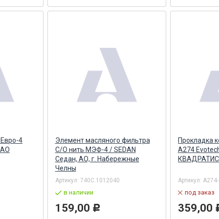
Евро-4
Элемент масляного фильтра
Прокладка к
ПАО
С/О нить МЭФ-4 / SEDAN
А274 Evotech
Седан, АО, г. Набережные
КВАДРАТИС
Челны
Артикул:
740С.1012040
Артикул:
A274-
в наличии
под заказ
159,00
359,00
Р