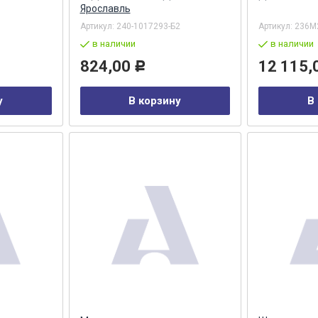
Ярославль
Артикул:
240-1017293-Б2
Артикул:
236М
в наличии
в наличии
824,00
12 115,
Р
у
В корзину
В