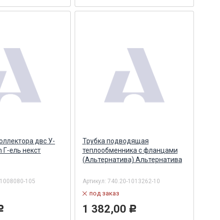
оллектора двс У-
Трубка подводящая
 Г-ель некст
теплообменника с фланцами
(Альтернатива) Альтернатива
1008080-105
Артикул:
740.20-1013262-10
под заказ
1 382,00
Р
Р