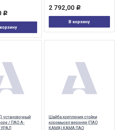
2 792,00
Р
0
Р
В корзину
 корзину
Д установочный
Шайба крепления стойки
боре / ПАО А-
коромысел верхняя (ПАО
 УРАЛ
КАМА) КАМА ПАО