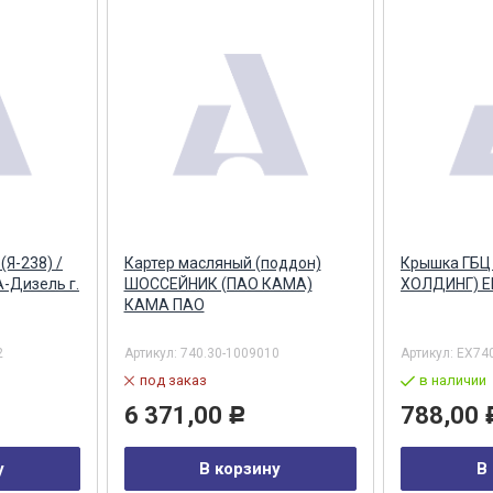
(Я-238) /
Картер масляный (поддон)
Крышка ГБЦ 
-Дизель г.
ШОССЕЙНИК (ПАО КАМА)
ХОЛДИНГ) Е
КАМА ПАО
2
Артикул:
740.30-1009010
Артикул:
ЕХ74
под заказ
в наличии
6 371,00
788,00
Р
у
В корзину
В