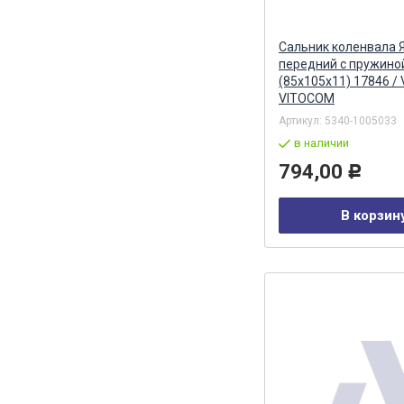
Сальник коленвала Я
передний с пружино
(85х105х11) 17846 /
VITOCOM
Артикул:
5340-1005033
в наличии
794,00
Р
В корзин