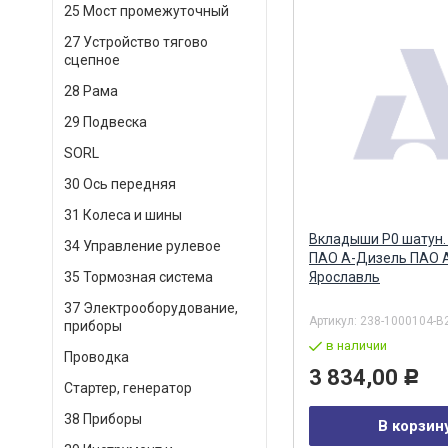
25 Мост промежуточный
27 Устройство тягово
сцепное
28 Рама
29 Подвеска
SORL
30 Ось передняя
31 Колеса и шины
Вкладыши Р0 шатун. 
34 Управление рулевое
ПАО А-Дизель ПАО А
Ярославль
35 Тормозная система
37 Электрооборудование,
Артикул:
238-1000104-В
приборы
в наличии
Проводка
3 834,00
Р
Стартер, генератор
38 Приборы
В корзин