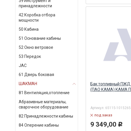
39 Инструмент и
принадлежности
42 Коробка отбора
мощности
50 Кабина
51 Основание кабины
52 Окно ветровое
53 Передок
JAC
61 Дверь боковая
ШАКМАН
Бак топливный ПЖД 
(ПАО КАМА) КАМА 
81 Вентиляция,отопление
Абразивные материалы,
сварочное оборудование
Артикул:
65115-1015265
под заказ
82 Принадлежности кабины
9 349,00
Р
84 Оперение кабины