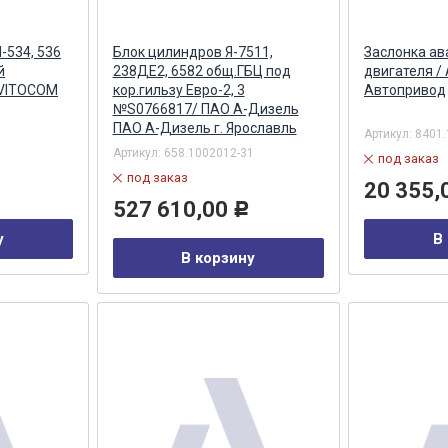
-534, 536
Блок цилиндров Я-7511,
Заслонка ав
й
238ДЕ2, 6582 общ.ГБЦ под
двигателя /
 VITOCOM
кор.гильзу Евро-2, 3
Автопривод
№S0766817/ ПАО А-Дизель
ПАО А-Дизель г. Ярославль
Артикул:
8401.
Артикул:
658.1002012-31
под заказ
под заказ
20 355,
527 610,00
Р
у
В
В корзину