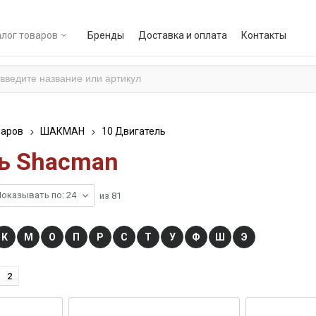
лог товаров
Бренды
Доставка и оплата
Контакты
варов
ШАКМАН
10 Двигатель
ь Shacman
оказывать по: 24
из
81
К
М
О
П
Р
С
Т
У
Ф
Ш
Э
2