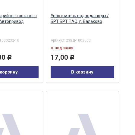
арийного останого
Уплотнитель подвода воды /
 Автопривод
БРТ БРТ ПАО, г. Балаково
1030232-10
Артикул:
238Д-1003500
под заказ
00
17,00
Р
Р
 корзину
В корзину