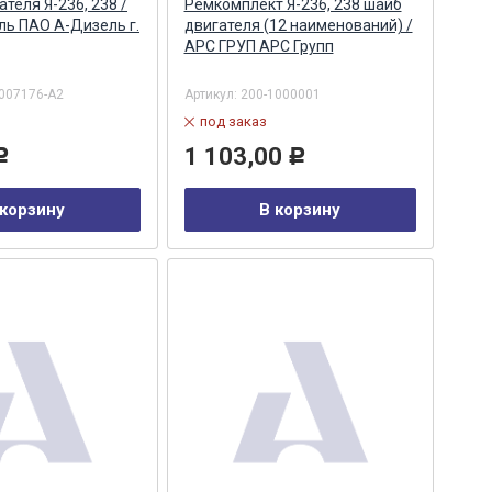
теля Я-236, 238 /
Ремкомплект Я-236, 238 шайб
ь ПАО А-Дизель г.
двигателя (12 наименований) /
АРС ГРУП АРС Групп
007176-А2
Артикул:
200-1000001
под заказ
1 103,00
Р
Р
 корзину
В корзину