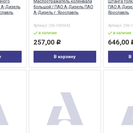
яного
Маслоотражатель коленвала
Штанга толка
 А-Дизель
большой / ПАО А-Дизель ПАО
ПАО А-Дизел
ославль
А-Дизель г. Ярославль
Ярославль
Артикул:
236-1005042
Артикул:
236-1
в наличии
в наличии
257,00
646,00
Р
у
В корзину
В