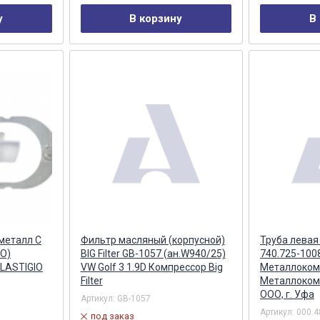
у
В корзину
В
металл С
Фильтр масляный (корпусной)
Труба левая
O)
BIG Filter GB-1057 (ан.W940/25)
740.725-100
LASTIGIO
VW Golf 3 1.9D Компрессор Big
Металлоком
Filter
Металлоком
ООО, г. Уфа
Артикул:
GB-1057
Артикул:
000.4
под заказ