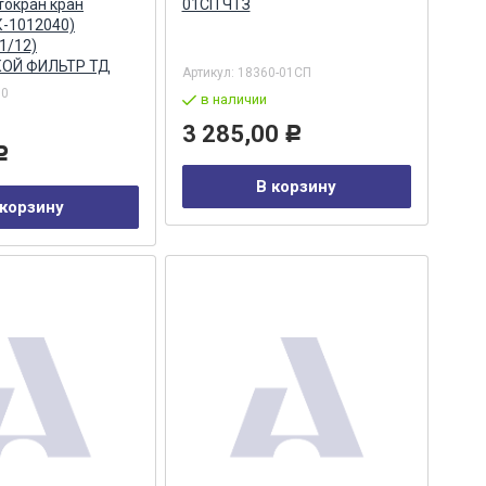
токран кран
01СП ЧТЗ
К-1012040)
1/12)
ОЙ ФИЛЬТР ТД
Артикул:
18360-01СП
60
в наличии
3 285,00
Р
Р
В корзину
 корзину