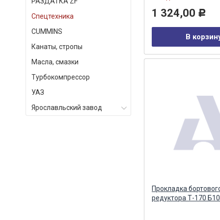
РАЗДАТКА ZF
1 324,00
Р
Спецтехника
СUMMINS
В корзин
Канаты, стропы
Масла, смазки
Турбокомпрессор
УАЗ
Ярославльский завод
Прокладка бортовог
редуктора Т-170 Б1