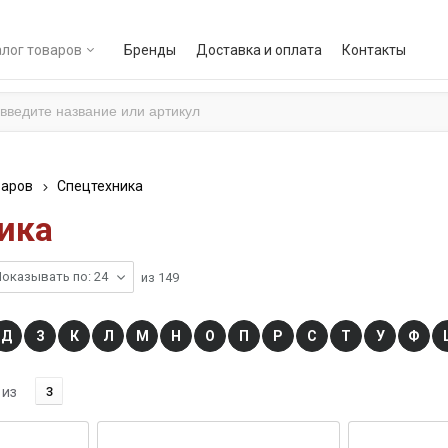
лог товаров
Бренды
Доставка и оплата
Контакты
варов
Спецтехника
ика
оказывать по: 24
из
149
Д
З
К
Л
М
Н
О
П
Р
С
Т
У
Ф
из
3