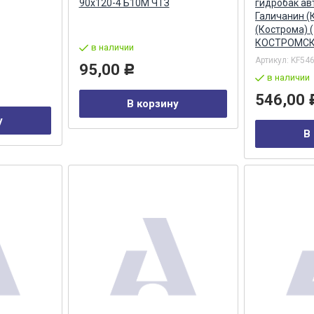
90х120-4 Б10М ЧТЗ
гидробак ав
Галичанин (
(Кострома) (
КОСТРОМСК
в наличии
Артикул:
KF54
95,00
Р
в наличии
546,00
В корзину
у
В