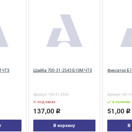
М ЧТЗ
Шайба 700-31-2543 Б10М ЧТЗ
Фиксатор Б
Артикул:
700-31-2543
Артикул:
60-19
под заказ
в наличии
137,00
51,00
Р
Р
у
В корзину
В