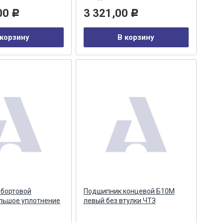
00
3 321,00
Р
Р
 корзину
В корзину
 бортовой
Подшипник концевой Б10М
льшое уплотнение
левый без втулки ЧТЗ