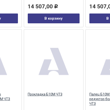
14 507,00
14 507,
Р
у
В корзину
В
о
Прокладка Б10М ЧТЗ
Палец Б10М
0М ЧТЗ
редуктор бо
ЧТЗ