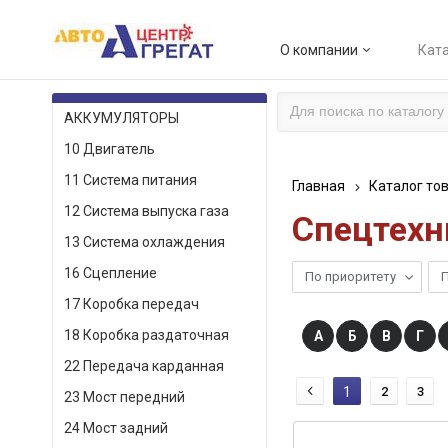
О компании
Ката
КАТАЛОГ ТОВАРОВ
АККУМУЛЯТОРЫ
10 Двигатель
11 Система питания
Главная
Каталог то
12 Система выпуска газа
Спецтехн
13 Система охлаждения
16 Сцепление
По приоритету
П
17 Коробка передач
18 Коробка раздаточная
А
Б
В
Г
22 Передача карданная
1
2
3
23 Мост передний
24 Мост задний