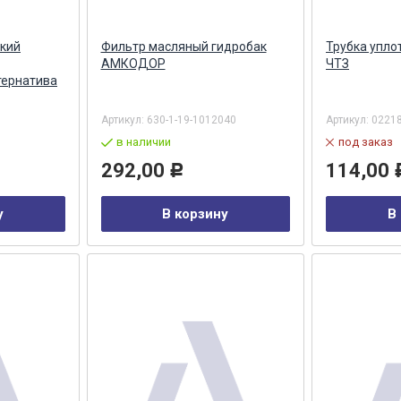
кий
Фильтр масляный гидробак
Трубка упло
АМКОДОР
ЧТЗ
тернатива
Артикул:
630-1-19-1012040
Артикул:
0221
в наличии
под заказ
292,00
114,00
Р
у
В корзину
В