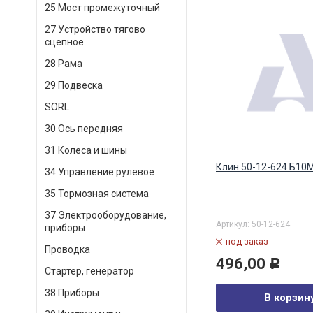
25 Мост промежуточный
27 Устройство тягово
сцепное
28 Рама
29 Подвеска
SORL
30 Ось передняя
31 Колеса и шины
Клин 50-12-624 Б10
34 Управление рулевое
35 Тормозная система
37 Электрооборудование,
Артикул:
50-12-624
приборы
под заказ
Проводка
496,00
Р
Стартер, генератор
38 Приборы
В корзин