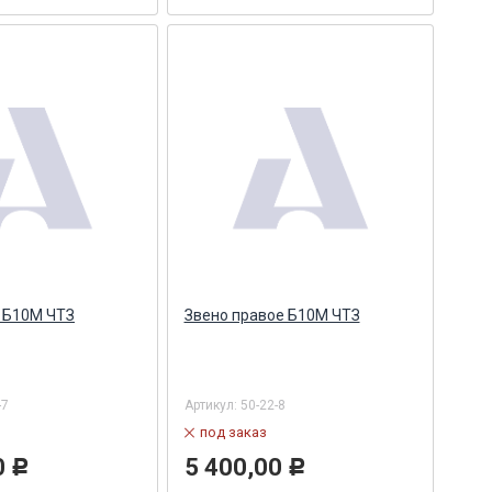
 Б10М ЧТЗ
Звено правое Б10М ЧТЗ
-7
Артикул:
50-22-8
под заказ
0
5 400,00
Р
Р