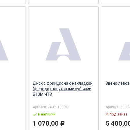
Диск с фрикциона с накладкой
Звено левое
(фередо) наружными зубьями
Б10М ЧТЗ
Артикул:
24-16-103СП
Артикул:
50-22
в наличии
под заказ
1 070,00
5 400,0
Р