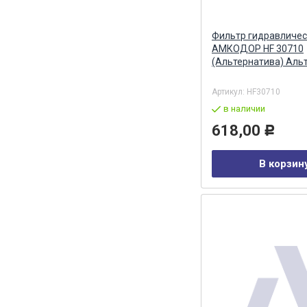
Фильтр гидравличес
АМКОДОР HF 30710
(Альтернатива) Аль
Артикул:
HF30710
в наличии
618,00
Р
В корзин