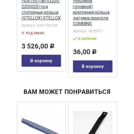
(50х155) (ан.53205-
торцевой
3020
ьца
2205025) под
головкой)
коль
стопорные кольца
крепления кольца
AUG
(STELLOX) STELLOX
датчика скорости
Артик
CUMMINS
Артикул:
84-67380-SX
в 
Артикул:
4895877
под заказ
)
в наличии
49
3 526,00
Р
36,00
Р
Р
В корзину
В корзину
у
ВАМ МОЖЕТ ПОНРАВИТЬСЯ