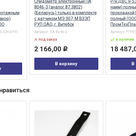
Спидометр электронный ПА
Р/к ДВС Я-5
8046-3 (аналог 87.3802)
наим) полны
монтажным
(Беларусь) только в комплекте
прокладкой 
акор)
с датчиком МЭ 307, М ВЗЭП
полный (ОО
ОО
РУП ОАО, г. Витебск
ПромТехПла
0-22К4-PO-
Артикул:
ПА 8046-3
Артикул:
PTP0
под заказ
в наличии
2 166,00
18 487,
Р
В корзину
В
у
нравиться