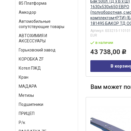
Синхронизатор 1/2 КПП ZF 16S
Бак 500л. (Д х В х Ш)
85 Платформа
т)
151 полный комплект
1630x530x650 ЕВРО
(ан.1312298911) / TECNARI
(полуоборотная, с 
Амкодор
TECNARI
комплектом+РТИ) (Б
Автомобильные
181495 БАКОР ТД О
Артикул:
T3001911
сопутствующие товары
Артикул:
Б53215-110101
под заказ
EUR
АВТОХИМИЯ И
42 256,00
АКСЕССУАРЫ
Р
в наличии
Горьковский завод
43 738,00
Р
В корзину
КОРОБКА ZF
В корзин
Котел ПЖД
Кран
Вам может по
МАДАРА
Метизы
Подшипники
ПРИЦЕП
Р/к