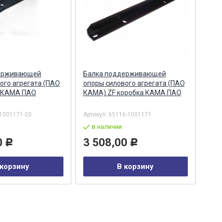
ерживающей
Балка поддерживающей
Бал
ого агрегата (ПАО
опоры силового агрегата (ПАО
опо
 КАМА ПАО
КАМА) ZF коробка КАМА ПАО
КАМ
1001171-20
Артикул:
65116-1001171
Арти
в наличии
в
0
3 508,00
9 
Р
Р
 корзину
В корзину