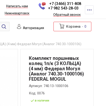
+7 (3466) 311-808
Написать нам
+7 982 543-28-03
Нижневартовск
Обратный звонок
Корзина
0
Авторизация
ЦА) (4 мм) Федерал Могул (Аналог 740.30-1000106)
Комплект поршневых
колец 1п/к (3 КОЛЬЦА)
(4 мм) Федерал Могул
(Аналог 740.30-1000106)
FEDERAL MOGUL
Артикул:
740.13-1000106
Код:
0076
в наличии