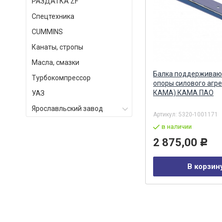
РАЗДАТКА ZF
Спецтехника
СUMMINS
Канаты, стропы
Масла, смазки
Балка поддерживающей
Балка поддержива
Турбокомпрессор
АО
опоры силового агрегата (ПАО
опоры силового агр
О
КАМА) КПП 154 КАМА ПАО
КАМА) КАМА ПАО
УАЗ
Ярославльский завод
Артикул:
65115-1001171
Артикул:
5320-1001171
в наличии
в наличии
9 137,00
2 875,00
Р
Р
В корзину
В корзин