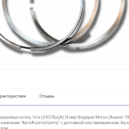
рактеристики
Отзывы
оршневых колец 1п/к (3 КОЛЬЦА) (4 мм) Федерал Могул (Аналог 740
 компании "АвтоАгрегатЦентр" с доставкой или самовывозом. Вы м
тали.