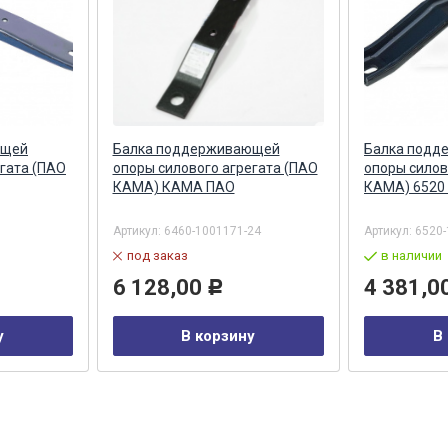
ющей
Балка поддерживающей
Балка подд
егата (ПАО
опоры силового агрегата (ПАО
опоры силов
КАМА) КАМА ПАО
КАМА) 6520
Артикул:
6460-1001171-24
Артикул:
6520-
под заказ
в наличии
6 128,00
4 381,0
Р
у
В корзину
В