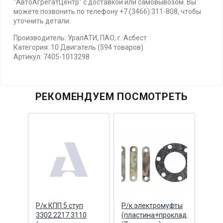
"АвтоАгрегатЦентр" с доставкой или самовывозом. Вы
можете позвонить по телефону +7 (3466) 311-808, чтобы
уточнить детали.
Производитель: УралАТИ, ПАО, г. Асбест
Категория: 10 Двигатель (594 товаров)
Артикул: 7405-1013298
РЕКОМЕНДУЕМ ПОСМОТРЕТЬ
Р/к КПП 5 ступ
Р/к электромуфты
Герм
3302.2217.3110
(пластина+прокладка)
прок