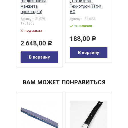
 г.
(подшипники,
(Технотрон)
сили
сил
манжета,
Технотрон ПТФК
крас
л,
прокладка)
АО
Mast
ABR
Артикул:
31029-
Артикул:
21-623
1701805
Артик
в наличии
под заказ
в 
188,00
Р
2 648,00
25
Р
В корзину
В корзину
у
ВАМ МОЖЕТ ПОНРАВИТЬСЯ