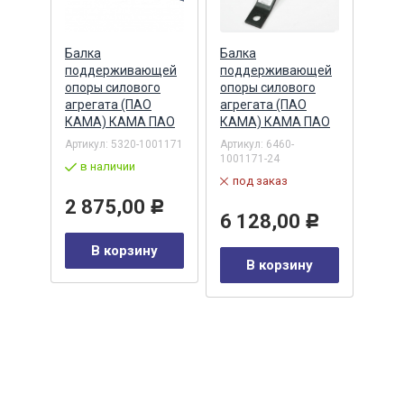
Балка
Балка
Балк
щей
поддерживающей
поддерживающей
под
о
опоры силового
опоры силового
опор
агрегата (ПАО
агрегата (ПАО
агре
4
КАМА) КАМА ПАО
КАМА) КАМА ПАО
КАМ
ПАО
Артикул:
5320-1001171
Артикул:
6460-
1001171-24
Артик
в наличии
1001
под заказ
в 
2 875,00
Р
6 128,00
Р
4 
Р
В корзину
В корзину
у