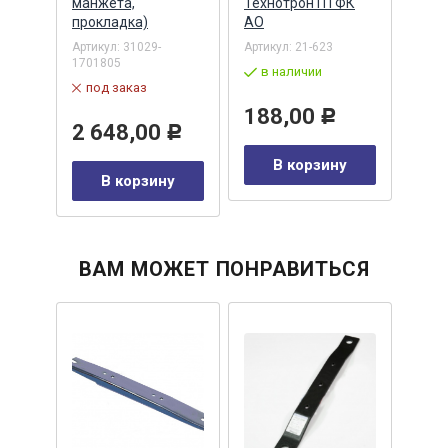
сил
манжета,
Технотрон ПТФК
крас
л,
прокладка)
АО
Mast
ABR
Артикул:
31029-
Артикул:
21-623
1701805
Артик
в наличии
под заказ
в 
188,00
Р
2 648,00
25
Р
В корзину
В корзину
у
ВАМ МОЖЕТ ПОНРАВИТЬСЯ