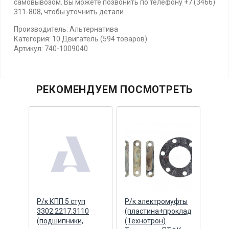
самовывозом. Вы можете позвонить по телефону +7 (3466)
311-808, чтобы уточнить детали.
Производитель: Альтернатива
Категория: 10 Двигатель (594 товаров)
Артикул: 740-1009040
РЕКОМЕНДУЕМ ПОСМОТРЕТЬ
Р/к КПП 5 ступ
Р/к электромуфты
Герм
3302.2217.3110
(пластина+прокладка)
прок
 г.
(подшипники,
(Технотрон)
сили