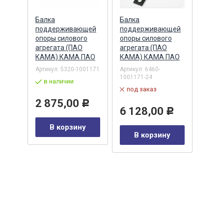
Балка
Балка
Балк
щей
поддерживающей
поддерживающей
под
о
опоры силового
опоры силового
опор
агрегата (ПАО
агрегата (ПАО
агре
4
КАМА) КАМА ПАО
КАМА) КАМА ПАО
КАМ
ПАО
Артикул:
5320-1001171
Артикул:
6460-
1001171-24
Артик
в наличии
1001
под заказ
в 
2 875,00
Р
6 128,00
Р
4 
Р
В корзину
В корзину
у