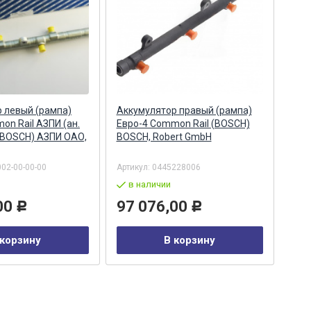
 левый (рампа)
Аккумулятор правый (рампа)
Акк
on Rail АЗПИ (ан.
Евро-4 Common Rail (BOSCH)
Евро
 BOSCH) АЗПИ ОАО,
BOSCH, Robert GmbH
044
Бар
002-00-00-00
Артикул:
0445228006
Арти
в наличии
в
00
97 076,00
29
Р
Р
 корзину
В корзину