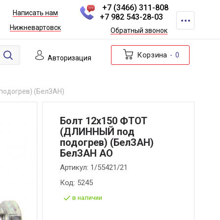
+7 (3466) 311-808
Написать нам
+7 982 543-28-03
Нижневартовск
Обратный звонок
Корзина
0
Авторизация
подогрев) (БелЗАН)
Болт 12х150 ФТОТ
(ДЛИННЫЙ под
подогрев) (БелЗАН)
БелЗАН АО
Артикул:
1/55421/21
Код:
5245
в наличии