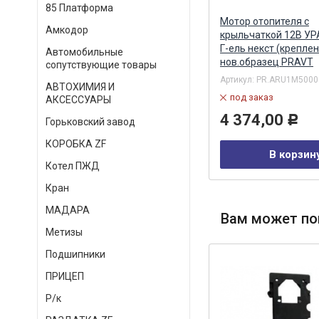
85 Платформа
Е
Муфта электромагнитная в
Мотор отопителя с
Амкодор
сборе (для моделей до 2005
крыльчаткой 12В УР
г.в. болт 12 мм) (Технотрон)
Г-ель некст (креплен
Автомобильные
Технотрон ПТФК АО
нов.образец PRAVT
сопутствующие товары
Артикул:
21-705
Артикул:
PR.ARU1M5000
АВТОХИМИЯ И
в наличии
под заказ
АКСЕССУАРЫ
25 167,00
4 374,00
Р
Р
Горьковский завод
КОРОБКА ZF
В корзину
В корзин
Котел ПЖД
Кран
МАДАРА
Вам может по
Метизы
Подшипники
ПРИЦЕП
Р/к