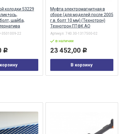
ой колодки 53229
Муфта электромагнитная в
Муф
олик+ось,
сборе (для моделей после 2005
сбо
болт, шайба,
г.в. болт 10 мм) (Технотрон)
руче
тернатива
Технотрон ПТФК АО
(Те
АО
-3501009-22
Артикул:
740.30-1317500-02
Арти
в наличии
в
0
23 452,00
Р
Р
22
 корзину
В корзину