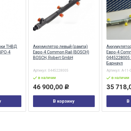
вки ТНВД
Аккумулятор левый (рампа)
Аккумулятор
ВРО-4
Евро-4 Common Rail (BOSCH)
Евро-4 Comm
BOSCH, Robert GmbH
0445228005
Барнаул
Артикул:
0445228005
Артикул:
А-11-
в наличии
в наличии
46 900,00
35 718,
Р
у
В корзину
В