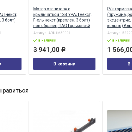
Мотор отопителя с
Р/к тормозн
АЛ некст,
крыльчаткой 12В УРАЛ некст,
(пружина, р
. 3 болт)
Г-ель некст (креплен. 3 болт)
эксцентрик, 
нов.образец ПАО Горьковскй
кольцо) Аль
1
Артикул:
ARU1M50001
Артикул:
53229
в наличии
в наличии
3 941,00
1 566,0
Р
у
В корзину
В
нравиться