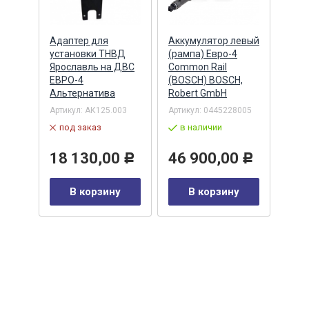
Адаптер для
Аккумулятор левый
Акку
)
установки ТНВД
(рампа) Евро-4
(рам
n
Ярославль на ДВС
Common Rail
Comm
ЕВРО-4
(BOSCH) BOSCH,
(ан.
Альтернатива
Robert GmbH
BOSC
ОАО,
Барн
Артикул:
АК125.003
Артикул:
0445228005
Артик
под заказ
в наличии
00-00
-00-
в 
18 130,00
46 900,00
Р
Р
35
В корзину
В корзину
0
Р
у