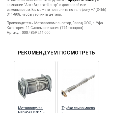
в Нижневартовске за 1673 рублей -
Оформить заявку
в
компании "АвтоАгрегатЦентр" с доставкой или
самовывозом. Вы можете позвонить по телефону +7 (3466)
311-808, чтобы уточнить детали.
Производитель: Металлокомпенсатор, Завод ООО, г. Уфа
Категория: 11 Система питания (774 товаров)
Артикул: 000.4859.211.000
РЕКОМЕНДУЕМ ПОСМОТРЕТЬ
Металлорукав
Трубка слива масла
Труб
сора
НЕРЖАВЕЙКА с
с
с