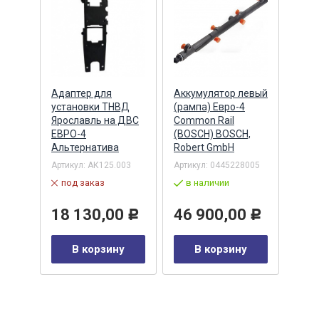
Адаптер для
Аккумулятор левый
Акку
)
установки ТНВД
(рампа) Евро-4
(рам
n
Ярославль на ДВС
Common Rail
Comm
ЕВРО-4
(BOSCH) BOSCH,
(ан.
Альтернатива
Robert GmbH
BOSC
ОАО,
Барн
Артикул:
АК125.003
Артикул:
0445228005
Артик
под заказ
в наличии
00-00
-00-
в 
18 130,00
46 900,00
Р
Р
35
В корзину
В корзину
0
Р
у