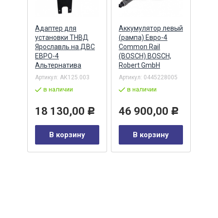
Адаптер для
Аккумулятор левый
Акку
)
установки ТНВД
(рампа) Евро-4
(рам
n
Ярославль на ДВС
Common Rail
Comm
ЕВРО-4
(BOSCH) BOSCH,
(ан.
Альтернатива
Robert GmbH
BOSC
ОАО,
Барн
Артикул:
АК125.003
Артикул:
0445228005
Артик
в наличии
в наличии
00-00
-00-
в 
18 130,00
46 900,00
Р
Р
35
В корзину
В корзину
0
Р
у