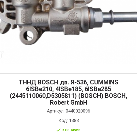
ТННД BOSCH дв. Я-536, CUMMINS
6ISBe210, 4ISBe185, 6ISBe285
(2445110060,D5305811) (BOSCH) BOSCH,
Robert GmbH
Артикул:
0440020096
Код:
1383
в наличии