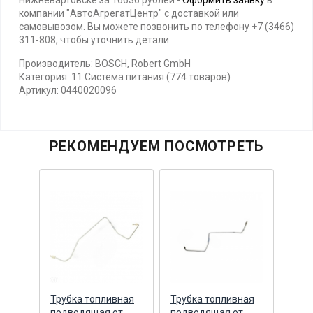
Нижневартовске за 16636 рублей -
Оформить заявку
в
компании "АвтоАгрегатЦентр" с доставкой или
самовывозом. Вы можете позвонить по телефону +7 (3466)
311-808, чтобы уточнить детали.
Производитель: BOSCH, Robert GmbH
Категория: 11 Система питания (774 товаров)
Артикул: 0440020096
РЕКОМЕНДУЕМ ПОСМОТРЕТЬ
Трубка топливная
Трубка топливная
Корп
подводящая от
подводящая от
усил