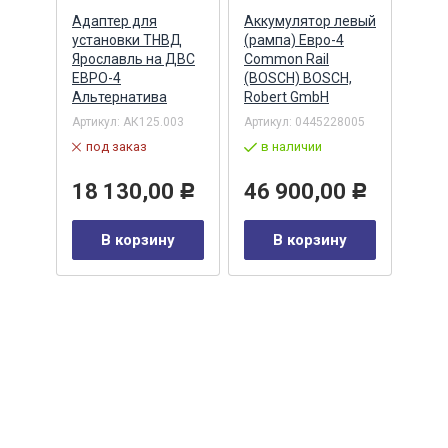
Адаптер для
Аккумулятор левый
Акку
)
установки ТНВД
(рампа) Евро-4
(рам
n
Ярославль на ДВС
Common Rail
Comm
ЕВРО-4
(BOSCH) BOSCH,
(ан.
Альтернатива
Robert GmbH
BOSC
ОАО,
Барн
Артикул:
АК125.003
Артикул:
0445228005
Артик
под заказ
в наличии
00-00
-00-
в 
18 130,00
46 900,00
Р
Р
35
В корзину
В корзину
0
Р
у