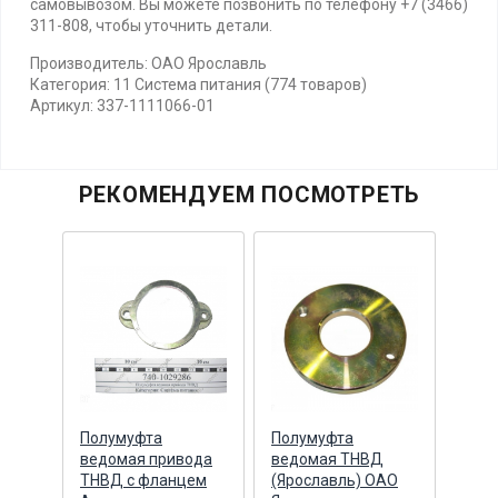
самовывозом. Вы можете позвонить по телефону +7 (3466)
311-808, чтобы уточнить детали.
Производитель: ОАО Ярославль
Категория: 11 Система питания (774 товаров)
Артикул: 337-1111066-01
РЕКОМЕНДУЕМ ПОСМОТРЕТЬ
дущ
Полумуфта
Полумуфта
Пол
ведомая привода
ведомая ТНВД
вед
ТНВД с фланцем
(Ярославль) ОАО
Альт