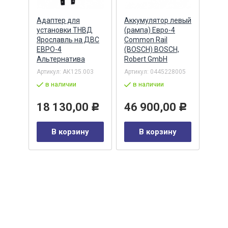
Адаптер для
Аккумулятор левый
Акку
)
установки ТНВД
(рампа) Евро-4
(рам
n
Ярославль на ДВС
Common Rail
Comm
ЕВРО-4
(BOSCH) BOSCH,
(ан.
Альтернатива
Robert GmbH
BOSC
ОАО,
Барн
Артикул:
АК125.003
Артикул:
0445228005
Артик
в наличии
в наличии
00-00
-00-
в 
18 130,00
46 900,00
Р
Р
35
В корзину
В корзину
0
Р
у