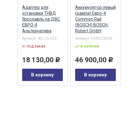
Адаптер для
Аккумулятор левый
Акку
)
установки ТНВД
(рампа) Евро-4
(рам
n
Ярославль на ДВС
Common Rail
Comm
ЕВРО-4
(BOSCH) BOSCH,
(ан.
Альтернатива
Robert GmbH
BOSC
ОАО,
Барн
Артикул:
АК125.003
Артикул:
0445228005
Артик
под заказ
в наличии
00-00
-00-
в 
18 130,00
46 900,00
Р
Р
35
В корзину
В корзину
0
Р
у