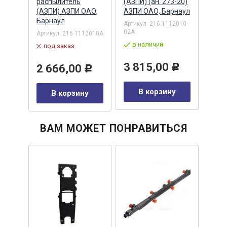
рнаул
распылитель
(АЗПИ) (ан. 273-20)
(АЗП
(АЗПИ) АЗПИ ОАО,
АЗПИ ОАО, Барнаул
АЗПИ
2110-
Барнаул
Артикул:
216.1112010-
Артик
02А
01А
Артикул:
216.1112010А
в наличии
в 
под заказ
Р
3 815,00
4 
2 666,00
Р
Р
у
В корзину
В корзину
ВАМ МОЖЕТ ПОНРАВИТЬСЯ