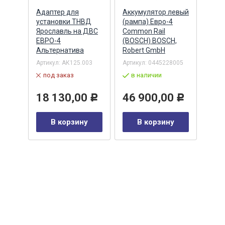
Адаптер для
Аккумулятор левый
Акку
)
установки ТНВД
(рампа) Евро-4
(рам
n
Ярославль на ДВС
Common Rail
Comm
ЕВРО-4
(BOSCH) BOSCH,
(ан.
Альтернатива
Robert GmbH
BOSC
ОАО,
Барн
Артикул:
АК125.003
Артикул:
0445228005
Артик
под заказ
в наличии
00-00
-00-
в 
18 130,00
46 900,00
Р
Р
35
В корзину
В корзину
0
Р
у