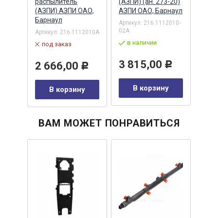
АО
распылитель
(АЗПИ) (ан. 273-20)
(АЗП
(АЗПИ) АЗПИ ОАО,
АЗПИ ОАО, Барнаул
АЗПИ
Барнаул
2110-
Артикул:
216.1112010-
Артик
02А
01А
Артикул:
216.1112010А
в наличии
в 
под заказ
3 815,00
4 
2 666,00
Р
Р
у
В корзину
В корзину
ВАМ МОЖЕТ ПОНРАВИТЬСЯ