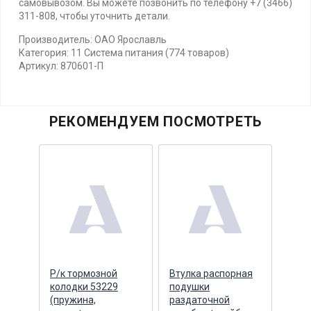
самовывозом. Вы можете позвонить по телефону +7 (3466)
311-808, чтобы уточнить детали.
Производитель: ОАО Ярославль
Категория: 11 Система питания (774 товаров)
Артикул: 870601-П
РЕКОМЕНДУЕМ ПОСМОТРЕТЬ
йба
Р/к тормозной
Втулка распорная
Стоп
ая
колодки 53229
подушки
боко
F,
(пружина,
раздаточной
моди