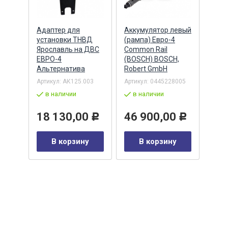
Адаптер для
Аккумулятор левый
Акку
)
установки ТНВД
(рампа) Евро-4
(рам
n
Ярославль на ДВС
Common Rail
Comm
ЕВРО-4
(BOSCH) BOSCH,
(ан.
Альтернатива
Robert GmbH
BOSC
ОАО,
Барн
Артикул:
АК125.003
Артикул:
0445228005
Артик
в наличии
в наличии
00-00
-00-
в 
18 130,00
46 900,00
Р
Р
35
В корзину
В корзину
0
Р
у