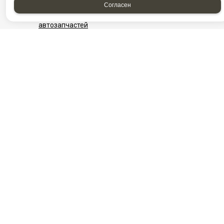
Согласен
Фотографии компании
Найти проезд до Автоагрегатцентр, магазин
автозапчастей
НАШИ КОНТАКТЫ
Нефтеюганск
Нижневартовск
г. Нефтеюганск, ул.
​г. Нижневартовск, ул.
Сургутская,
Интернациональная,
стр.18/11
5/П ст5
Посмотреть на карте
+7982-570-28-73
+7‒982‒543‒28‒
8-3463-313-600
03
Ежедневно с 08:00
+7 (3466) 311‒
до 20:00
808
E-mail:
info@aac86.ru
Ежедневно с 08:00
до 20:00
E-mail:
info@aac86.ru