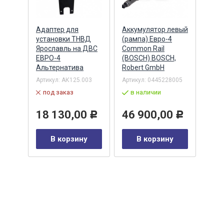
Адаптер для
Аккумулятор левый
Акку
)
установки ТНВД
(рампа) Евро-4
(рам
n
Ярославль на ДВС
Common Rail
Comm
ЕВРО-4
(BOSCH) BOSCH,
(ан.
Альтернатива
Robert GmbH
BOSC
ОАО,
Барн
Артикул:
АК125.003
Артикул:
0445228005
Артик
под заказ
в наличии
00-00
-00-
в 
18 130,00
46 900,00
Р
Р
35
В корзину
В корзину
0
Р
у