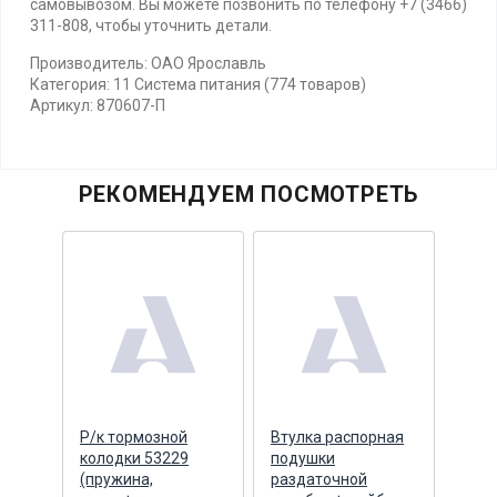
самовывозом. Вы можете позвонить по телефону +7 (3466)
311-808, чтобы уточнить детали.
Производитель: ОАО Ярославль
Категория: 11 Система питания (774 товаров)
Артикул: 870607-П
РЕКОМЕНДУЕМ ПОСМОТРЕТЬ
йба
Р/к тормозной
Втулка распорная
Стоп
ая
колодки 53229
подушки
боко
F,
(пружина,
раздаточной
моди