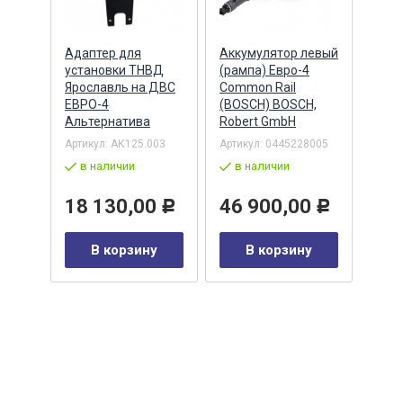
Адаптер для
Аккумулятор левый
Акку
)
установки ТНВД
(рампа) Евро-4
(рам
n
Ярославль на ДВС
Common Rail
Comm
ЕВРО-4
(BOSCH) BOSCH,
(ан.
Альтернатива
Robert GmbH
BOSC
ОАО,
Барн
Артикул:
АК125.003
Артикул:
0445228005
Артик
в наличии
в наличии
00-00
-00-
в 
18 130,00
46 900,00
Р
Р
35
В корзину
В корзину
0
Р
у