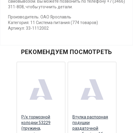
самовывозом. Вы можете позвонить по телефону +7 (3466)
311-808, чтобы уточнить детали.
Производитель: ОАО Ярославль
Категория: 11 Система питания (774 товаров)
Артикул: 33-1112002
РЕКОМЕНДУЕМ ПОСМОТРЕТЬ
йба
Р/к тормозной
Втулка распорная
Стоп
ая
колодки 53229
подушки
боко
F,
(пружина,
раздаточной
моди