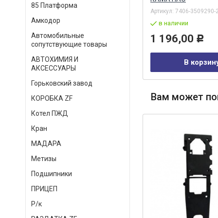
85 Платформа
Артикул:
310096-П29
Артикул:
7406-3509290-
Амкодор
под заказ
в наличии
Автомобильные
220,00
1 196,00
Р
Р
сопутствующие товары
АВТОХИМИЯ И
В корзину
В корзин
АКСЕССУАРЫ
Горьковский завод
Вам может по
КОРОБКА ZF
Котел ПЖД
Кран
МАДАРА
Метизы
Подшипники
ПРИЦЕП
Р/к