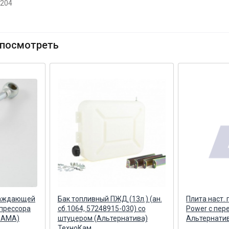
8204
посмотреть
лаждающей
Бак топливный ПЖД (13л.) (ан.
Плита наст.
мпрессора
сб.1064, 57248915-030) со
Power с пе
КАМА)
штуцером (Альтернатива)
Альтернати
ТехноКам