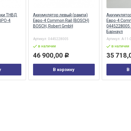
вки ТНВД
Аккумулятор левый (рампа)
Аккумулятор
ВРО-4
Евро-4 Common Rail (BOSCH)
Евро-4 Comm
BOSCH, Robert GmbH
0445228005
Барнаул
Артикул:
0445228005
Артикул:
А-11-
в наличии
в наличии
46 900,00
35 718,
Р
у
В корзину
В