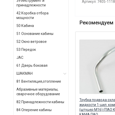
39 Инструмент и
Артикул: 7405-111
принадлежности
42 Коробка отбора
мощности
Рекомендуем 
50 Кабина
51 Основание кабины
52 Окно ветровое
53 Передок
JAC
61 Дверь боковая
ШАКМАН
81 Вентиляция,отопление
Абразивные материалы,
сварочное оборудование
Болт-штуцер М14х1.5х30 МАЗ
Трубка подвода ох
82 Принадлежности кабины
ей
трубок топливных на ТНВД /
жидкости 1-цил. ко
ПАО А-Дизель ПАО А-Дизель г.
(штуцер М16) (ПАО 
84 Оперение кабины
Ярославль
КАМА ПАО