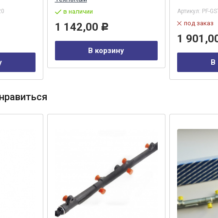
20
в наличии
Артикул:
PF-GS
под заказ
1 142,00
Р
1 901,0
В корзину
у
В
нравиться