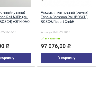
 левый (рампа)
Аккумулятор правый (рампа)
Акк
on Rail АЗПИ (ан.
Евро-4 Common Rail (BOSCH)
Евро
 BOSCH) АЗПИ ОАО,
BOSCH, Robert GmbH
044
Бар
002-00-00-00
Артикул:
0445228006
Арти
в наличии
в
00
97 076,00
29
Р
Р
 корзину
В корзину