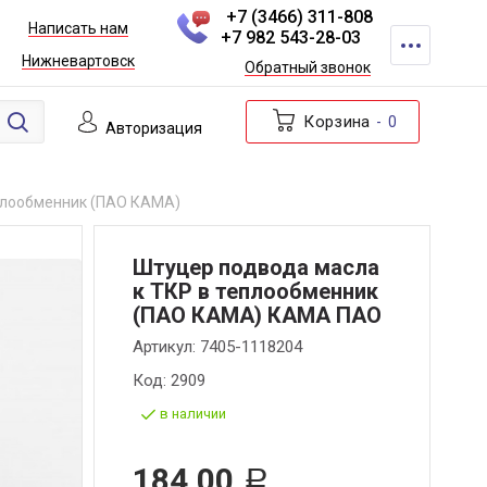
+7 (3466) 311-808
Написать нам
+7 982 543-28-03
Нижневартовск
Обратный звонок
Корзина
0
Авторизация
плообменник (ПАО КАМА)
Штуцер подвода масла
к ТКР в теплообменник
(ПАО КАМА) КАМА ПАО
Артикул:
7405-1118204
Код:
2909
в наличии
184,00
Р