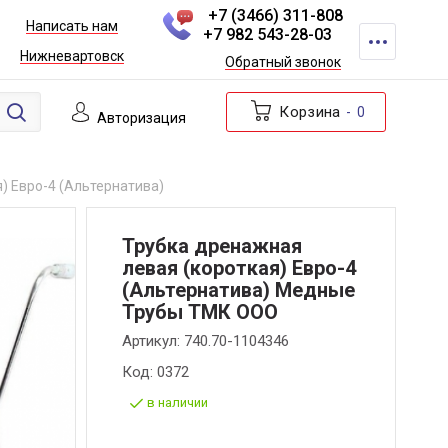
+7 (3466) 311-808
Написать нам
+7 982 543-28-03
Нижневартовск
Обратный звонок
Корзина
0
Авторизация
) Евро-4 (Альтернатива)
Трубка дренажная
левая (короткая) Евро-4
(Альтернатива) Медные
Трубы ТМК ООО
Артикул:
740.70-1104346
Код:
0372
в наличии