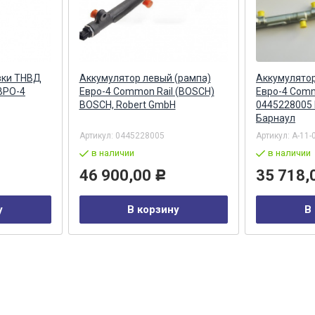
вки ТНВД
Аккумулятор левый (рампа)
Аккумулятор
ВРО-4
Евро-4 Common Rail (BOSCH)
Евро-4 Comm
BOSCH, Robert GmbH
0445228005
Барнаул
Артикул:
0445228005
Артикул:
А-11-
в наличии
в наличии
46 900,00
35 718,
Р
у
В корзину
В