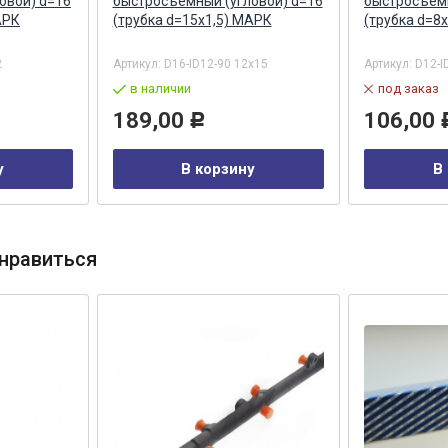
овой) d=16
быстросъемный (угловой) d=16
быстросъемн
АРК
(трубка d=15х1,5) МАРК
(трубка d=8
2
Артикул:
D16-ID12-90 12x15
Артикул:
D12-I
в наличии
под заказ
189,00
106,00
Р
у
В корзину
В
нравиться