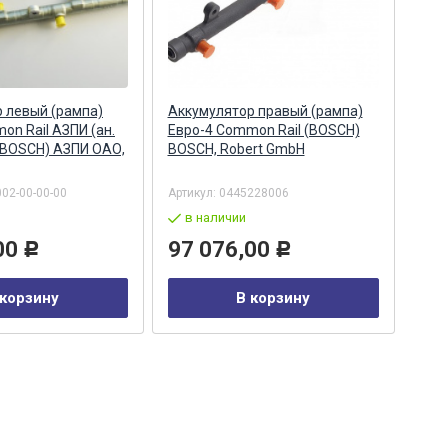
 левый (рампа)
Аккумулятор правый (рампа)
Акк
on Rail АЗПИ (ан.
Евро-4 Common Rail (BOSCH)
Евро
 BOSCH) АЗПИ ОАО,
BOSCH, Robert GmbH
044
Бар
002-00-00-00
Артикул:
0445228006
Арти
в наличии
в
00
97 076,00
29
Р
Р
 корзину
В корзину