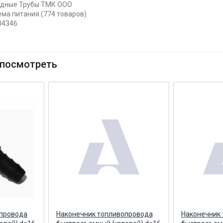
едные Трубы ТМК ООО
ема питания (774 товаров)
04346
посмотреть
опровода
Наконечник топливопровода
Наконечник