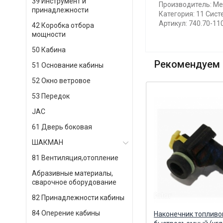
39 Инструмент и
Производитель: М
принадлежности
Категория: 11 Сист
Артикул: 740.70-11
42 Коробка отбора
мощности
50 Кабина
Рекомендуем 
51 Основание кабины
52 Окно ветровое
53 Передок
JAC
61 Дверь боковая
ШАКМАН
81 Вентиляция,отопление
Абразивные материалы,
сварочное оборудование
82 Принадлежности кабины
84 Оперение кабины
Переходник отопителя D=20
Наконечник топлив