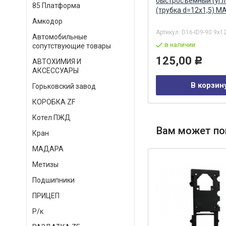
12
мм/18 мм металл (трубка)
быстросъемный (угл
85 Платформа
Н.НОВГОРОД
(трубка d=12х1,5) М
Амкодор
Артикул:
20691g
Артикул:
D16-ID9-90 9x1
Автомобильные
в наличии
в наличии
сопутствующие товары
69,00
125,00
Р
Р
АВТОХИМИЯ И
АКСЕССУАРЫ
В корзину
В корзин
Горьковский завод
КОРОБКА ZF
Котел ПЖД
Вам может по
Кран
МАДАРА
Метизы
Подшипники
ПРИЦЕП
Р/к