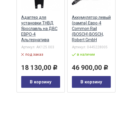
Адаптер для
Аккумулятор левый
Акку
)
установки ТНВД
(рампа) Евро-4
(рам
n
Ярославль на ДВС
Common Rail
Comm
ЕВРО-4
(BOSCH) BOSCH,
(ан.
Альтернатива
Robert GmbH
BOSC
ОАО,
Барн
Артикул:
АК125.003
Артикул:
0445228005
Артик
под заказ
в наличии
00-00
-00-
в 
18 130,00
46 900,00
Р
Р
35
В корзину
В корзину
0
Р
у