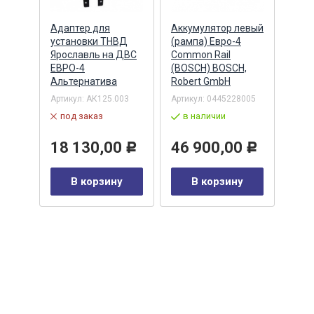
Адаптер для
Аккумулятор левый
Акку
)
установки ТНВД
(рампа) Евро-4
(рам
n
Ярославль на ДВС
Common Rail
Comm
ЕВРО-4
(BOSCH) BOSCH,
(ан.
Альтернатива
Robert GmbH
BOSC
ОАО,
Барн
Артикул:
АК125.003
Артикул:
0445228005
Артик
под заказ
в наличии
00-00
-00-
в 
18 130,00
46 900,00
Р
Р
35
В корзину
В корзину
0
Р
у