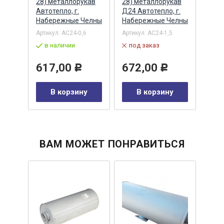
т,
28) металлорукав
28) металлорукав
Альт
Автотепло, г.
Д24 Автотепло, г.
Артик
Набережные Челны
Набережные Челны
1203
Артикул:
АС24-0,6
Артикул:
АС24-1,5
по
в наличии
под заказ
28
617,00
672,00
Р
Р
у
В корзину
В корзину
ВАМ МОЖЕТ ПОНРАВИТЬСЯ