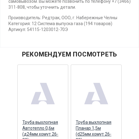
самовывозом. Вы можете позвонить по телефону +7 (3466)
311-808, чтобы уточнить детали.
Производитель: Редтрак, ООО, г. Набережные Челны
Категория: 12 Система выпуска газа (194 товаров)
Артикул: 54115-1203012-70Э
РЕКОМЕНДУЕМ ПОСМОТРЕТЬ
Труба выхлопная
Труба выхлопная
Прок
 V-
Автотепло 0,6м
Планар 1,5м
глуш
(д24мм хомут 26-
(d25мм хомут 26-
мета