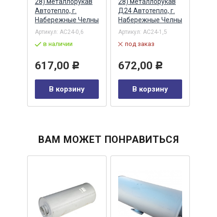
т,
28) металлорукав
28) металлорукав
Альт
Автотепло, г.
Д24 Автотепло, г.
Артик
Набережные Челны
Набережные Челны
1203
Артикул:
АС24-0,6
Артикул:
АС24-1,5
по
в наличии
под заказ
28
617,00
672,00
Р
Р
у
В корзину
В корзину
ВАМ МОЖЕТ ПОНРАВИТЬСЯ