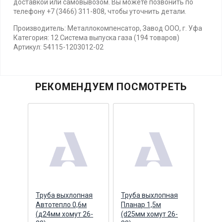
доставкой или самовывозом. Вы можете позвонить по
телефону +7 (3466) 311-808, чтобы уточнить детали.
Производитель: Металлокомпенсатор, Завод ООО, г. Уфа
Категория: 12 Система выпуска газа (194 товаров)
Артикул: 54115-1203012-02
РЕКОМЕНДУЕМ ПОСМОТРЕТЬ
Труба выхлопная
Труба выхлопная
Прок
 V-
Автотепло 0,6м
Планар 1,5м
глуш
(д24мм хомут 26-
(d25мм хомут 26-
мета