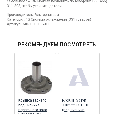
самовывозом. Вы можете позвонить по телефону +7 (3466)
311-808, чтобы уточнить детали.
Производитель: Альтернатива
Категория: 13 Система охлаждения (331 товаров)
Артикул: 740-1318166-01
РЕКОМЕНДУЕМ ПОСМОТРЕТЬ
а с
Крышка заднего
Р/к КПП 5 ступ
Флан
сборе
подшипника
3302.2217.3110
пере
первичного вала
(подшипники,
РК Z