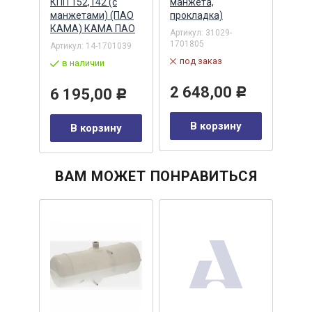
КПП 152,142 (с
манжета,
85х1
манжетами) (ПАО
прокладка)
ZF, 
01720
КАМА) КАМА ПАО
Артикул:
31029-
Артик
1701805
Артикул:
14-1701039
по
под заказ
в наличии
8 
2 648,00
6 195,00
Р
Р
у
В корзину
В корзину
ВАМ МОЖЕТ ПОНРАВИТЬСЯ