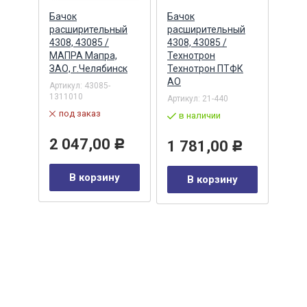
Бачок
Бачок
Бачо
ый
расширительный
расширительный
рас
ный)
4308, 43085 /
4308, 43085 /
5320
МАПРА Мапра,
Технотрон
Тех
ЗАО, г.Челябинск
Технотрон ПТФК
Артик
ФК
АО
(ПР2
Артикул:
43085-
1311010
Артикул:
21-440
в 
под заказ
в наличии
33
2 047,00
1 781,00
Р
Р
Р
В корзину
В корзину
у