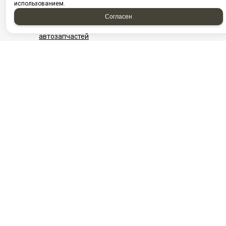
использованием.
Посмотреть на карте Нижневартовска
Фотографии компании
Согласен
Найти проезд до Автоагрегатцентр, магазин
автозапчастей
НАШИ КОНТАКТЫ
Нефтеюганск
Нижневартовск
г. Нефтеюганск, ул.
​г. Нижневартовск, ул.
Сургутская,
Интернациональная,
стр.18/11
5/П ст5
Посмотреть на карте
+7982-570-28-73
+7‒982‒543‒28‒
8-3463-313-600
03
Ежедневно с 08:00
+7 (3466) 311‒
до 20:00
808
E-mail:
info@aac86.ru
Ежедневно с 08:00
до 20:00