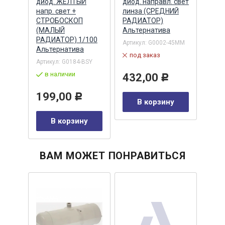
диод. ЖЕЛТЫЙ
диод. направл. свет
диод
напр. свет +
линза (СРЕДНИЙ
(СР
омпл
СТРОБОСКОП
РАДИАТОР)
РАД
атива
(МАЛЫЙ
Альтернатива
Альт
РАДИАТОР) 1/100
20MM
Артикул:
G0002-45MM
Артик
Альтернатива
под заказ
по
Артикул:
G0184-BSY
в наличии
432,00
64
Р
199,00
Р
у
В корзину
В корзину
ВАМ МОЖЕТ ПОНРАВИТЬСЯ