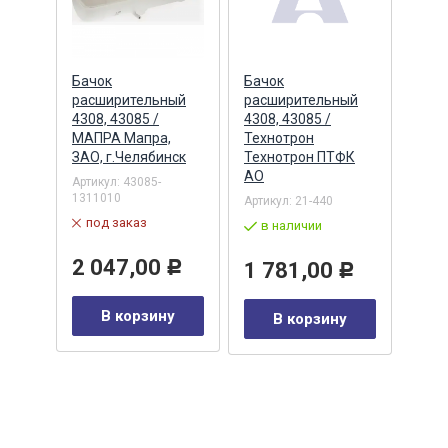
Бачок
Бачок
Бачо
ый
расширительный
расширительный
рас
ный)
4308, 43085 /
4308, 43085 /
5320
МАПРА Мапра,
Технотрон
Тех
ЗАО, г.Челябинск
Технотрон ПТФК
Артик
ФК
АО
(ПР2
Артикул:
43085-
1311010
Артикул:
21-440
в 
под заказ
в наличии
33
2 047,00
1 781,00
Р
Р
Р
В корзину
В корзину
у