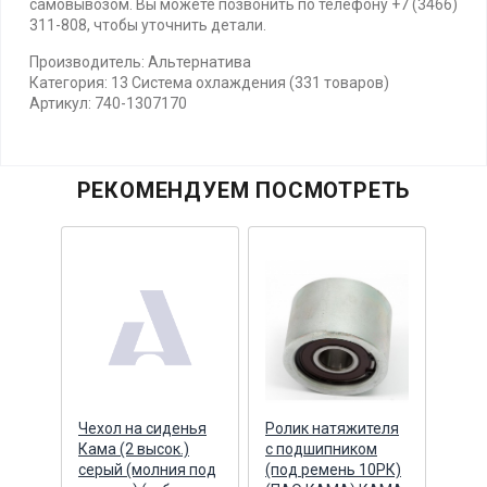
самовывозом. Вы можете позвонить по телефону +7 (3466)
311-808, чтобы уточнить детали.
Производитель: Альтернатива
Категория: 13 Система охлаждения (331 товаров)
Артикул: 740-1307170
РЕКОМЕНДУЕМ ПОСМОТРЕТЬ
дной
Чехол на сиденья
Ролик натяжителя
Гене
-1180
Кама (2 высок.)
с подшипником
руче
серый (молния под
(под ремень 10РК)
реме