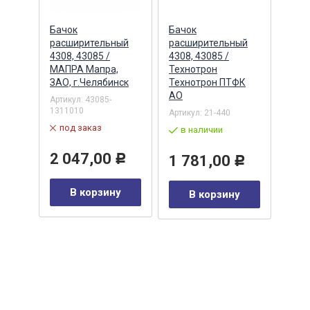
Бачок
Бачок
Бачо
ый
расширительный
расширительный
рас
ный)
4308, 43085 /
4308, 43085 /
5320
МАПРА Мапра,
Технотрон
Тех
ЗАО, г.Челябинск
Технотрон ПТФК
Артик
ФК
АО
(ПР2
Артикул:
43085-
1311010
Артикул:
21-440
в 
под заказ
в наличии
33
2 047,00
1 781,00
Р
Р
Р
В корзину
В корзину
у