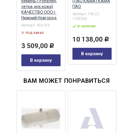
ремень) (гобелен,
(ПАО КАМА) КАМА
28V
сетка, иск.кожа)
ПАО
X30
021
КАЧЕСТВО ООО г.
Shaa
Артикул:
740.22-
Нижний Новгород
1308260
Артик
Артикул:
459,476
в наличии
в 
под заказ
10 138,00
13
Р
у
3 509,00
Р
В корзину
В корзину
ВАМ МОЖЕТ ПОНРАВИТЬСЯ