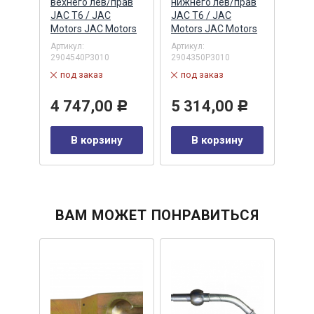
154)
вехнего лев/прав
нижнего лев/прав
пере
лог
JAC T6 / JAC
JAC T6 / JAC
КАМ
Motors JAC Motors
Motors JAC Motors
Артик
НПО,
Артикул:
Артикул:
в 
2904540P3010
2904350P3010
2200
под заказ
под заказ
1 
4 747,00
5 314,00
Р
Р
0
Р
В корзину
В корзину
у
ВАМ МОЖЕТ ПОНРАВИТЬСЯ