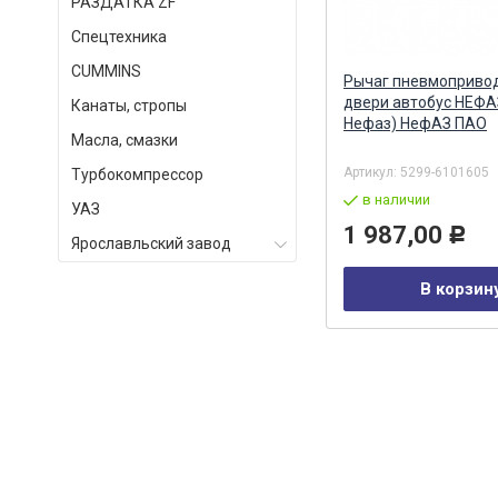
РАЗДАТКА ZF
Спецтехника
СUMMINS
П
Вал вторичный КПП Я-236 УРАЛ
Рычаг пневмопривод
/ ПАО А-Дизель ПАО А-Дизель
двери автобус НЕФА
Канаты, стропы
г. Ярославль
Нефаз) НефАЗ ПАО
Масла, смазки
Артикул:
236-1701105-Б
Артикул:
5299-6101605
Турбокомпрессор
в наличии
в наличии
УАЗ
24 332,00
1 987,00
Р
Р
Ярославльский завод
В корзину
В корзин