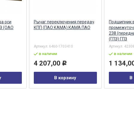
а оси
Рычаг переключения передач
Подшипник 
З (ОАО
КПП (ПАО КАМА) КАМА ПАО
промежуточн
238 (передн
(ГПЗ) ГПЗ
Артикул:
6460-1703410
Артикул:
42308
в наличии
в наличии
4 207,00
1 134,0
Р
у
В корзину
В