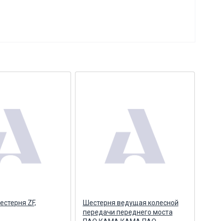
естерня ZF,
Шестерня ведущая колесной
Шес
передачи переднего моста
пер