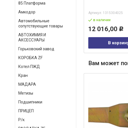
КАМА) КАМА ПАО
85 Платформа
Амкодор
Артикул:
6522-1802045
Артикул:
1315304025
под заказ
в наличии
Автомобильные
сопутствующие товары
44 891,00
12 016,00
Р
Р
АВТОХИМИЯ И
АКСЕССУАРЫ
В корзину
В корзин
Горьковский завод
КОРОБКА ZF
Вам может по
Котел ПЖД
Кран
МАДАРА
Метизы
Подшипники
ПРИЦЕП
Р/к