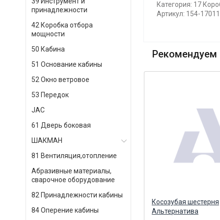
39 Инструмент и
Категория: 17 Коро
принадлежности
Артикул: 154-1701
42 Коробка отбора
мощности
50 Кабина
Рекомендуем 
51 Основание кабины
52 Окно ветровое
53 Передок
JAC
61 Дверь боковая
ШАКМАН
81 Вентиляция,отопление
Абразивные материалы,
сварочное оборудование
82 Принадлежности кабины
Шестерня высшей передачи
Косозубая шестерня
84 Оперение кабины
первичного вала 37 зуб. (ПАО
Альтернатива