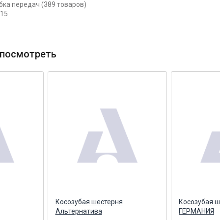
бка передач (389 товаров)
115
посмотреть
Косозубая шестерня
Косозубая ш
Альтернатива
ГЕРМАНИЯ