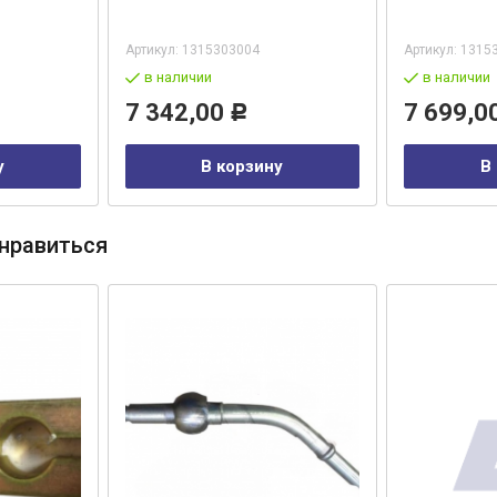
Артикул:
1315303004
Артикул:
1315
в наличии
в наличии
7 342,00
7 699,0
Р
у
В корзину
В
нравиться