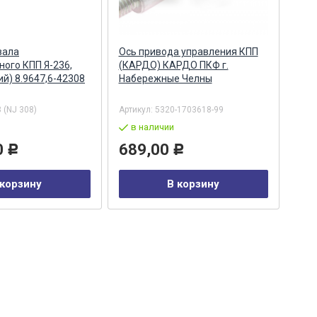
вала
Ось привода управления КПП
Вал
ого КПП Я-236,
(КАРДО) КАРДО ПКФ г.
/ П
ий) 8.9647,6-42308
Набережные Челны
г. Я
 (NJ 308)
Артикул:
5320-1703618-99
Арти
в наличии
в
0
689,00
24
Р
Р
 корзину
В корзину