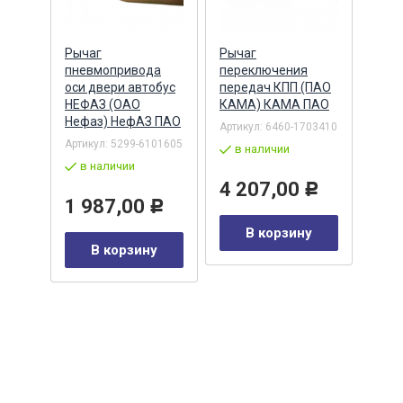
й КПП
Рычаг
Рычаг
Подш
ПАО
пневмопривода
переключения
про
 А-
оси двери автобус
передач КПП (ПАО
КПП 
НЕФАЗ (ОАО
КАМА) КАМА ПАО
(пер
Нефаз) НефАЗ ПАО
8.96
Артикул:
6460-1703410
(ГПЗ
1105-
Артикул:
5299-6101605
в наличии
Артик
в наличии
308)
4 207,00
Р
в 
1 987,00
Р
0
Р
В корзину
1 
В корзину
у