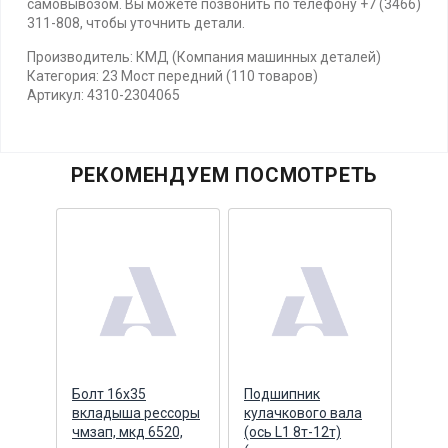
самовывозом. Вы можете позвонить по телефону +7 (3466)
311-808, чтобы уточнить детали.
Производитель: КМД (Компания машинных деталей)
Категория: 23 Мост передний (110 товаров)
Артикул: 4310-2304065
РЕКОМЕНДУЕМ ПОСМОТРЕТЬ
Болт 16х35
Подшипник
Втул
ая
вкладыша рессоры
кулачкового вала
вала
чмзап, мкд 6520,
(ось L1 8т-12т)
(раз