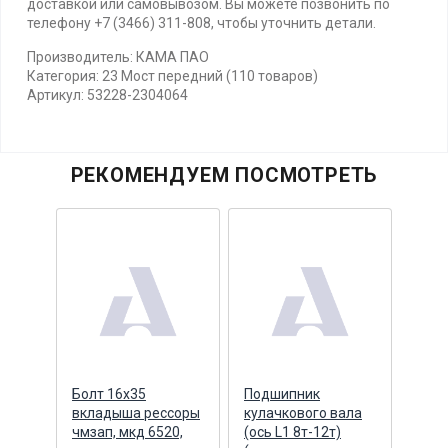
доставкой или самовывозом. Вы можете позвонить по
телефону +7 (3466) 311-808, чтобы уточнить детали.
Производитель: КАМА ПАО
Категория: 23 Мост передний (110 товаров)
Артикул: 53228-2304064
РЕКОМЕНДУЕМ ПОСМОТРЕТЬ
Болт 16х35
Подшипник
Втул
ая
вкладыша рессоры
кулачкового вала
вала
чмзап, мкд 6520,
(ось L1 8т-12т)
(раз