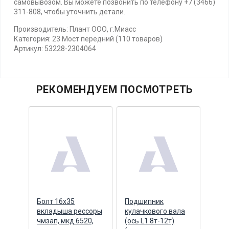
самовывозом. Вы можете позвонить по телефону +7 (3466)
311-808, чтобы уточнить детали.
Производитель: Плант ООО, г.Миасс
Категория: 23 Мост передний (110 товаров)
Артикул: 53228-2304064
РЕКОМЕНДУЕМ ПОСМОТРЕТЬ
Болт 16х35
Подшипник
Втул
ая
вкладыша рессоры
кулачкового вала
вала
чмзап, мкд 6520,
(ось L1 8т-12т)
(раз