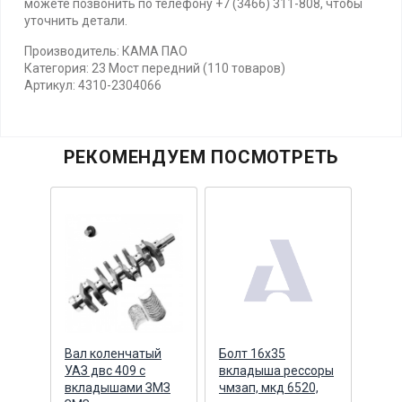
можете позвонить по телефону +7 (3466) 311-808, чтобы
уточнить детали.
Производитель: КАМА ПАО
Категория: 23 Мост передний (110 товаров)
Артикул: 4310-2304066
РЕКОМЕНДУЕМ ПОСМОТРЕТЬ
дней
Вал коленчатый
Болт 16х35
Вкл
й
УАЗ двс 409 с
вкладыша рессоры
(ПА
АМА)
вкладышами ЗМЗ
чмзап, мкд 6520,
ПАО