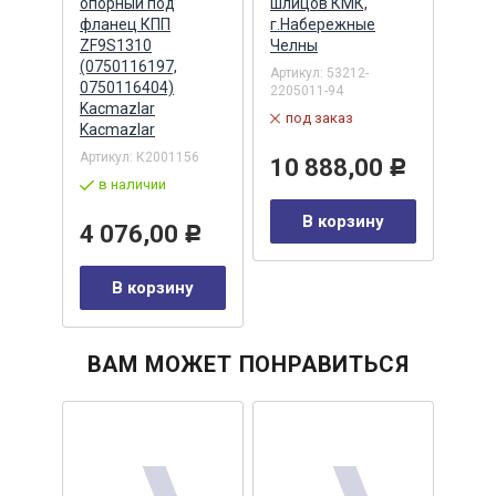
К
опорный под
шлицов КМК,
г.На
ВЕРС
фланец КПП
г.Набережные
Чел
ZF9S1310
Челны
Артик
(0750116197,
2205
Артикул:
53212-
0750116404)
2205011-94
по
Kacmazlar
под заказ
Kacmazlar
15
Артикул:
К2001156
10 888,00
Р
у
в наличии
В корзину
4 076,00
Р
В корзину
ВАМ МОЖЕТ ПОНРАВИТЬСЯ