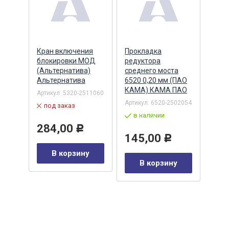
ий
Кран включения
Прокладка
Ман
блокировки МОД
редуктора
(70х
 (два
(Альтернатива)
среднего моста
хвос
0-
Альтернатива
6520 0,20 мм (ПАО
реве
КАМА) КАМА ПАО
(047
Артикул:
5320-2511060
(STE
Артикул:
6520-2502054
под заказ
STE
в наличии
002
Артик
284,00
Р
по
145,00
Р
В корзину
41
Р
В корзину
у