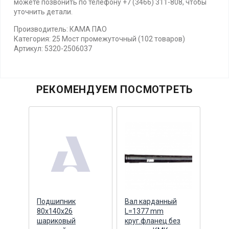
можете позвонить по телефону +7 (3466) 311-808, чтобы
уточнить детали.
Производитель: КАМА ПАО
Категория: 25 Мост промежуточный (102 товаров)
Артикул: 5320-2506037
РЕКОМЕНДУЕМ ПОСМОТРЕТЬ
д
Подшипник
Вал карданный
Вал 
80х140х26
L=1377 mm
L=9
НИК,
шариковый
круг.фланец без
круг