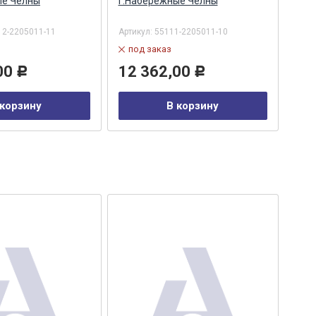
ые Челны
г.Набережные Челны
шли
Чел
2-2205011-11
Артикул:
55111-2205011-10
Арти
под заказ
в
00
12 362,00
11
Р
Р
 корзину
В корзину