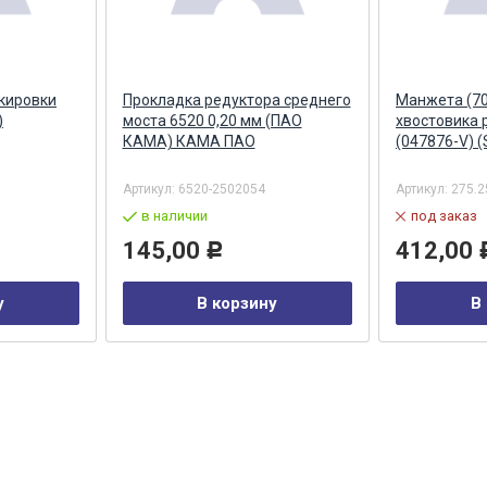
кировки
Прокладка редуктора среднего
Манжета (70
)
моста 6520 0,20 мм (ПАО
хвостовика 
КАМА) КАМА ПАО
(047876-V) 
Артикул:
6520-2502054
Артикул:
275.2
в наличии
под заказ
145,00
412,00
Р
у
В корзину
В