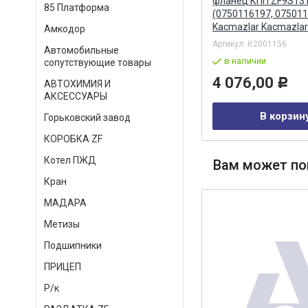
ПРАМОТРОНИК (АДВЕРС)
фланец КПП ZF9S13
85 Платформа
АДВЕРС
(0750116197, 07501
Kacmazlar Kacmazlar
Амкодор
Артикул:
сб.4108
Артикул:
К2001156
в наличии
Автомобильные
в наличии
сопутствующие товары
878,00
Р
4 076,00
Р
АВТОХИМИЯ И
АКСЕССУАРЫ
В корзину
В корзин
Горьковский завод
КОРОБКА ZF
Котел ПЖД
Вам может по
Кран
МАДАРА
Метизы
Подшипники
ПРИЦЕП
Р/к