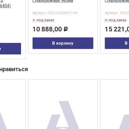
10
г.Набережные Челны
г.Набережн
16404)
Артикул:
53212-2205011-94
Артикул:
У5321
под заказ
под заказ
10 888,00
15 221,
Р
В корзину
В
у
нравиться