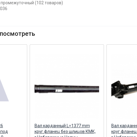
т промежуточный (102 товаров)
2036
посмотреть
26
Вал карданный L=1377 mm
Вал кардан
 под
круг.фланец без шлицов КМК,
круг.фланец