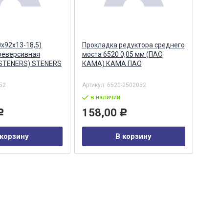
х92х13-18,5)
Прокладка редуктора среднего
Фла
реверсивная
моста 6520 0,05 мм (ПАО
коро
(STENERS) STENERS
КАМА) КАМА ПАО
652
MEG
52
Артикул:
6520-2502052
Арти
в наличии
по
158,00
3 
Р
Р
 корзину
В корзину