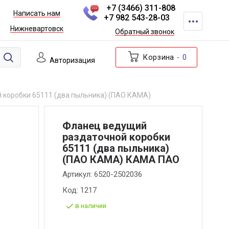
+7 (3466) 311-808
Написать нам
+7 982 543-28-03
Нижневартовск
Обратный звонок
Корзина
0
Авторизация
 коробки 65111 (два пыльника) (ПАО КАМА)
Фланец ведущий
раздаточной коробки
65111 (два пыльника)
(ПАО КАМА) КАМА ПАО
Артикул:
6520-2502036
Код:
1217
в наличии