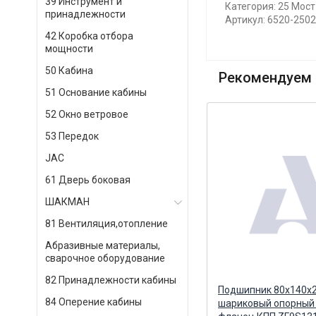
39 Инструмент и
Категория: 25 Мос
принадлежности
Артикул: 6520-250
42 Коробка отбора
мощности
50 Кабина
Рекомендуем 
51 Основание кабины
52 Окно ветровое
53 Передок
JAC
61 Дверь боковая
ШАКМАН
81 Вентиляция,отопление
Абразивные материалы,
сварочное оборудование
82 Принадлежности кабины
Дефлектор под фланец ø90
Подшипник 80х140х
84 Оперение кабины
ПЛАНАР, СПУТНИК,
шариковый опорный