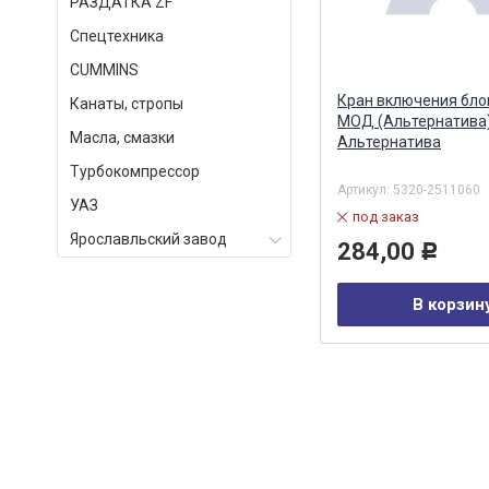
РАЗДАТКА ZF
Спецтехника
СUMMINS
его
Фланец ведущий раздаточной
Кран включения бло
Канаты, стропы
коробки 65111 (два пыльника)
МОД (Альтернатива
Масла, смазки
6520-2502036 (MEGAPOWER)
Альтернатива
MEGAPOWER
Турбокомпрессор
Артикул:
250-12-002
Артикул:
5320-2511060
УАЗ
под заказ
под заказ
Ярославльский завод
3 279,00
284,00
Р
Р
В корзину
В корзин