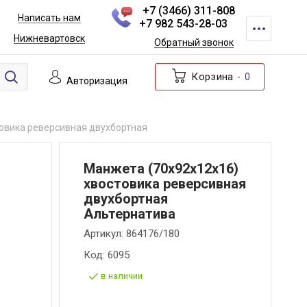
+7 (3466) 311-808
Написать нам
+7 982 543-28-03
Нижневартовск
Обратный звонок
Корзина
0
Авторизация
овика реверсивная двухбортная
Манжета (70х92х12х16)
хвостовика реверсивная
двухбортная
Альтернатива
Артикул:
864176/180
Код:
6095
в наличии