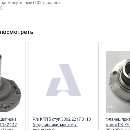
т промежуточный (102 товаров)
80
посмотреть
дшипника
Р/к КПП 5 ступ 3302.2217.3110
Фланец при
 152,142
(подшипники, манжета,
моста РК ZF