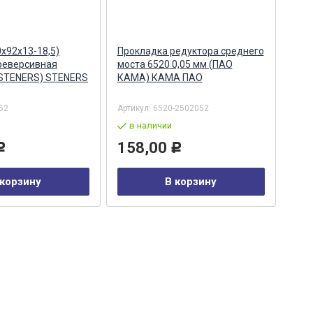
х92х13-18,5)
Прокладка редуктора среднего
Фла
реверсивная
моста 6520 0,05 мм (ПАО
коро
(STENERS) STENERS
КАМА) КАМА ПАО
652
MEG
52
Артикул:
6520-2502052
Арти
в наличии
по
158,00
3 
Р
Р
 корзину
В корзину