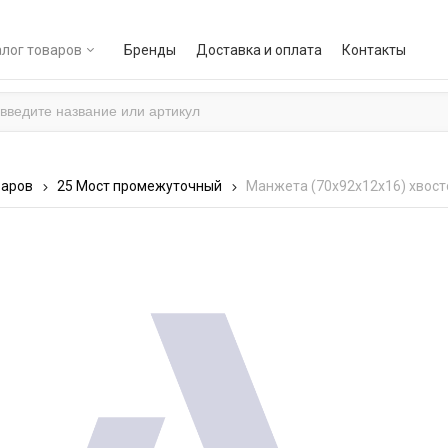
лог товаров
Бренды
Доставка и оплата
Контакты
варов
25 Мост промежуточный
Манжета (70х92х12х16) хвост