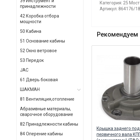
39 Инструмент и
Категория: 25 Мос
принадлежности
Артикул: 864176/1
42 Коробка отбора
мощности
50 Кабина
Рекомендуем 
51 Основание кабины
52 Окно ветровое
53 Передок
JAC
61 Дверь боковая
ШАКМАН
81 Вентиляция,отопление
Абразивные материалы,
сварочное оборудование
82 Принадлежности кабины
Крышка корпуса с манжетами в
Крышка заднего по
84 Оперение кабины
сборе Альтернатива
первичного вала КПП