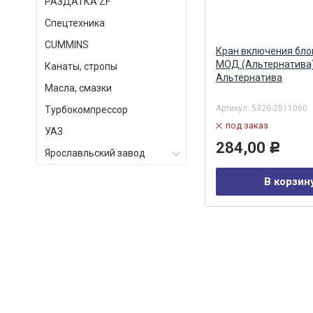
РАЗДАТКА ZF
Спецтехника
СUMMINS
его
Фланец ведущий раздаточной
Кран включения бло
коробки 65111 (два пыльника)
МОД (Альтернатива
Канаты, стропы
6520-2502036 (MEGAPOWER)
Альтернатива
Масла, смазки
MEGAPOWER
Артикул:
250-12-002
Артикул:
5320-2511060
Турбокомпрессор
под заказ
под заказ
УАЗ
3 279,00
284,00
Р
Р
Ярославльский завод
В корзину
В корзин