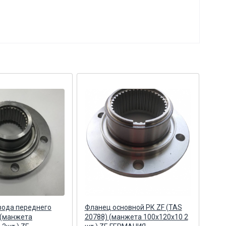
вода переднего
Фланец основной РК ZF (TAS
Сту
 (манжета
20788) (манжета 100х120х10 2
КАМ