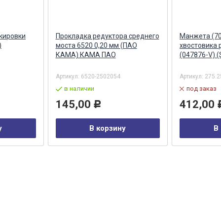
кировки
Прокладка редуктора среднего
Манжета (70
)
моста 6520 0,20 мм (ПАО
хвостовика 
КАМА) КАМА ПАО
(047876-V) 
Артикул:
6520-2502054
Артикул:
275.2
в наличии
под заказ
145,00
412,00
Р
у
В корзину
В