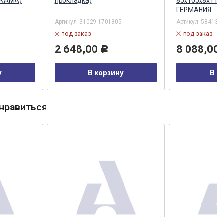
 КАМА)
прокладка)
85х105х8х11 
ГЕРМАНИЯ
Артикул:
31029-1701805
Артикул:
5841
под заказ
под заказ
2 648,00
8 088,0
Р
у
В корзину
В
нравиться