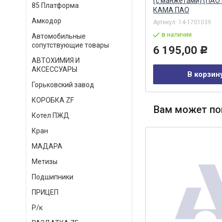
О
(с манжетами) (ПАО
85 Платформа
КАМА ПАО
Амкодор
Артикул:
4310-3401720
Артикул:
14-1701039
под заказ
в наличии
Автомобильные
сопутствующие товары
158,00
6 195,00
Р
Р
АВТОХИМИЯ И
АКСЕССУАРЫ
В корзину
В корзин
Горьковский завод
КОРОБКА ZF
Вам может по
Котел ПЖД
Кран
МАДАРА
Метизы
Подшипники
ПРИЦЕП
Р/к