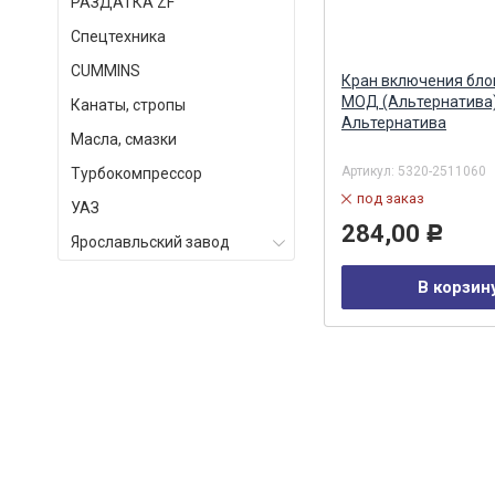
РАЗДАТКА ZF
Спецтехника
СUMMINS
его
Фланец ведущий раздаточной
Кран включения бло
коробки 65111 (два пыльника)
МОД (Альтернатива
Канаты, стропы
6520-2502036 (MEGAPOWER)
Альтернатива
Масла, смазки
MEGAPOWER
Артикул:
250-12-002
Артикул:
5320-2511060
Турбокомпрессор
под заказ
под заказ
УАЗ
3 279,00
284,00
Р
Р
Ярославльский завод
В корзину
В корзин