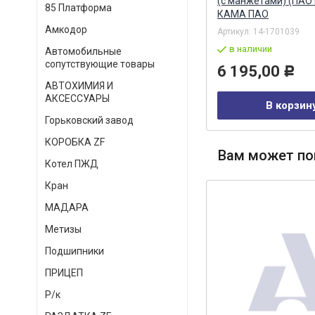
О
(с манжетами) (ПАО
85 Платформа
КАМА ПАО
Амкодор
Артикул:
4310-3401720
Артикул:
14-1701039
под заказ
в наличии
Автомобильные
сопутствующие товары
158,00
6 195,00
Р
Р
АВТОХИМИЯ И
АКСЕССУАРЫ
В корзину
В корзин
Горьковский завод
КОРОБКА ZF
Вам может по
Котел ПЖД
Кран
МАДАРА
Метизы
Подшипники
ПРИЦЕП
Р/к