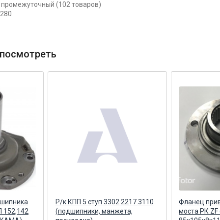
т промежуточный (102 товаров)
2280
посмотреть
дшипника
Р/к КПП 5 ступ 3302.2217.3110
Фланец при
 152,142
(подшипники, манжета,
моста РК ZF