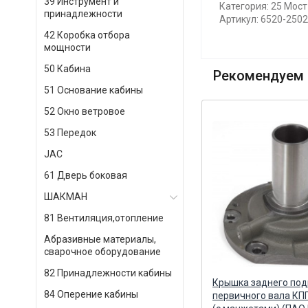
39 Инструмент и
Категория: 25 Мос
принадлежности
Артикул: 6520-250
42 Коробка отбора
мощности
50 Кабина
Рекомендуем 
51 Основание кабины
52 Окно ветровое
53 Передок
JAC
61 Дверь боковая
ШАКМАН
81 Вентиляция,отопление
Абразивные материалы,
сварочное оборудование
82 Принадлежности кабины
Крышка корпуса с манжетами в
Крышка заднего по
84 Оперение кабины
сборе Альтернатива
первичного вала КПП