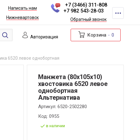
+7 (3466) 311-808
Написать нам
+7 982 543-28-03
Нижневартовск
Обратный звонок
Корзина
0
Авторизация
ика 6520 левое однобортная
Манжета (80х105х10)
хвостовика 6520 левое
однобортная
Альтернатива
Артикул:
6520-2502280
Код:
0955
в наличии