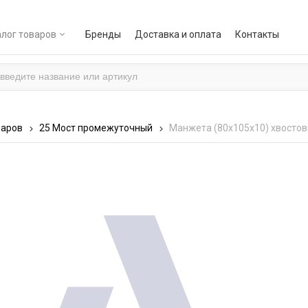
лог товаров
Бренды
Доставка и оплата
Контакты
варов
25 Мост промежуточный
Манжета (80х105х10) хвостов