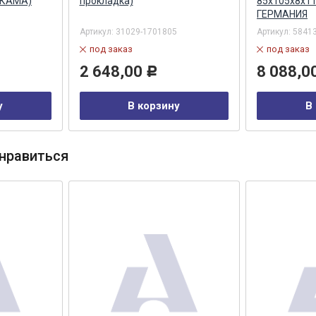
 КАМА)
прокладка)
85х105х8х11 
ГЕРМАНИЯ
Артикул:
31029-1701805
Артикул:
5841
под заказ
под заказ
2 648,00
8 088,0
Р
у
В корзину
В
нравиться