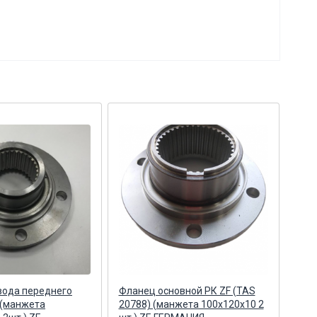
вода переднего
Фланец основной РК ZF (TAS
Сту
 (манжета
20788) (манжета 100х120х10 2
КАМ