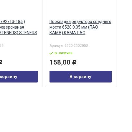
х92х13-18,5)
Прокладка редуктора среднего
Фла
реверсивная
моста 6520 0,05 мм (ПАО
коро
(STENERS) STENERS
КАМА) КАМА ПАО
652
MEG
52
Артикул:
6520-2502052
Арти
в наличии
по
158,00
3 
Р
Р
 корзину
В корзину