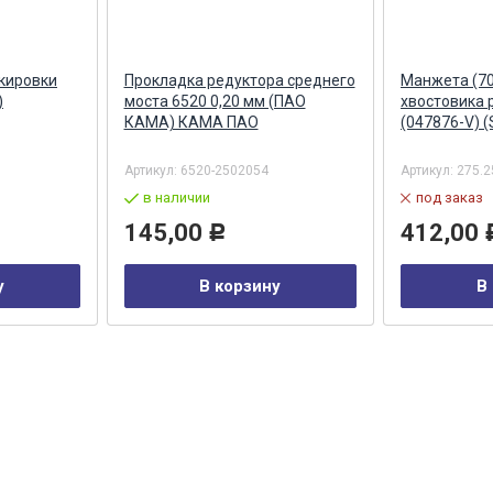
кировки
Прокладка редуктора среднего
Манжета (70
)
моста 6520 0,20 мм (ПАО
хвостовика 
КАМА) КАМА ПАО
(047876-V) 
Артикул:
6520-2502054
Артикул:
275.2
в наличии
под заказ
145,00
412,00
Р
у
В корзину
В