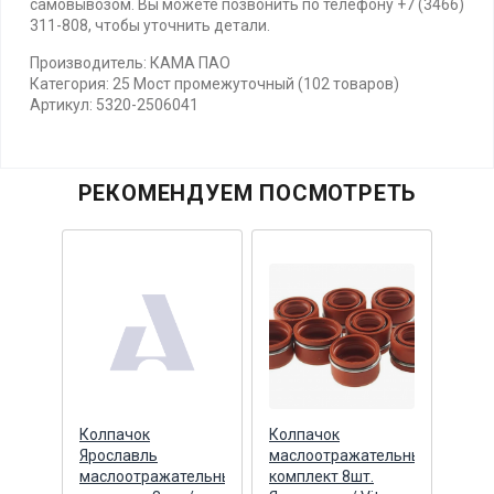
самовывозом. Вы можете позвонить по телефону +7 (3466)
311-808, чтобы уточнить детали.
Производитель: КАМА ПАО
Категория: 25 Мост промежуточный (102 товаров)
Артикул: 5320-2506041
РЕКОМЕНДУЕМ ПОСМОТРЕТЬ
й дв.
Колпачок
Колпачок
Кол
e
Ярославль
маслоотражательный
мас
62,
маслоотражательный
комплект 8шт.
КПП 