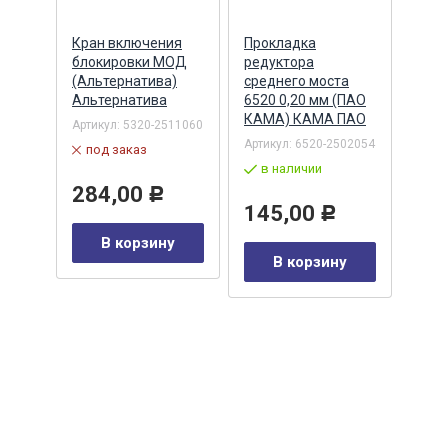
ий
Кран включения
Прокладка
Ман
блокировки МОД
редуктора
(70х
 (два
(Альтернатива)
среднего моста
хвос
0-
Альтернатива
6520 0,20 мм (ПАО
реве
КАМА) КАМА ПАО
(047
Артикул:
5320-2511060
(STE
Артикул:
6520-2502054
под заказ
STE
в наличии
002
Артик
284,00
Р
по
145,00
Р
В корзину
41
Р
В корзину
у