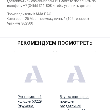
доставкой или самовывозом. Вы можете позвонить по
телефону +7 (3466) 311-808, чтобы уточнить детали.
Производитель: КАМА ПАО
Категория: 25 Мост промежуточный (102 товаров)
Артикул: 862500
РЕКОМЕНДУЕМ ПОСМОТРЕТЬ
йба
Р/к тормозной
Втулка распорная
Стоп
ая
колодки 53229
подушки
боко
F,
(пружина,
раздаточной
моди