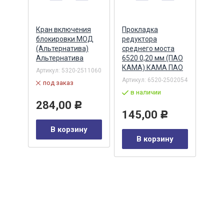
ий
Кран включения
Прокладка
Ман
блокировки МОД
редуктора
(70х
 (два
(Альтернатива)
среднего моста
хвос
0-
Альтернатива
6520 0,20 мм (ПАО
реве
КАМА) КАМА ПАО
(047
Артикул:
5320-2511060
(STE
Артикул:
6520-2502054
под заказ
STE
в наличии
002
Артик
284,00
Р
по
145,00
Р
В корзину
41
Р
В корзину
у