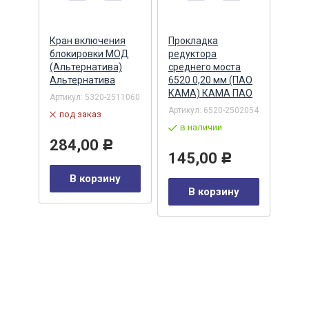
ий
Кран включения
Прокладка
Ман
блокировки МОД
редуктора
(70х
 (два
(Альтернатива)
среднего моста
хвос
0-
Альтернатива
6520 0,20 мм (ПАО
реве
КАМА) КАМА ПАО
(047
Артикул:
5320-2511060
(STE
Артикул:
6520-2502054
под заказ
STE
в наличии
002
Артик
284,00
Р
по
145,00
Р
В корзину
41
Р
В корзину
у