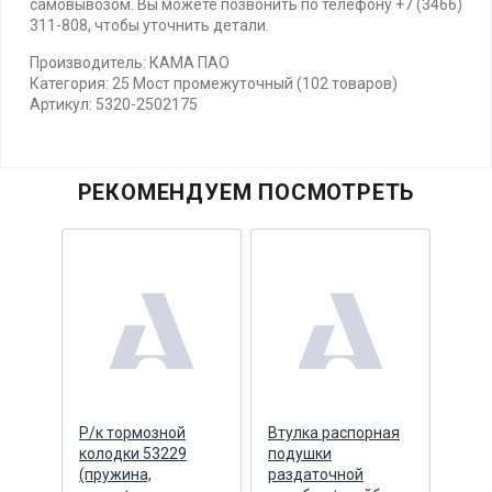
самовывозом. Вы можете позвонить по телефону +7 (3466)
311-808, чтобы уточнить детали.
Производитель: КАМА ПАО
Категория: 25 Мост промежуточный (102 товаров)
Артикул: 5320-2502175
РЕКОМЕНДУЕМ ПОСМОТРЕТЬ
йба
Р/к тормозной
Втулка распорная
Стоп
ая
колодки 53229
подушки
боко
F,
(пружина,
раздаточной
моди