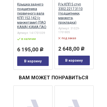
а с
Крышка заднего
Р/к КПП 5 ступ
Флан
сборе
подшипника
3302.2217.3110
пере
первичного вала
(подшипники,
РК Z
КПП 152,142 (с
манжета,
85х1
манжетами) (ПАО
прокладка)
ZF, 
01720
КАМА) КАМА ПАО
Артикул:
31029-
Артик
1701805
Артикул:
14-1701039
по
под заказ
в наличии
8 
2 648,00
6 195,00
Р
Р
у
В корзину
В корзину
ВАМ МОЖЕТ ПОНРАВИТЬСЯ