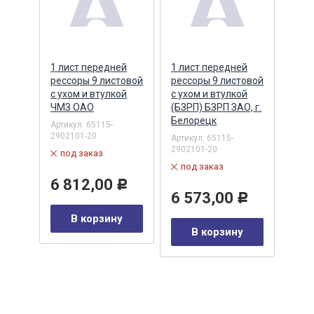
1 лист передней
1 лист передней
1 ли
ный
рессоры 9 листовой
рессоры 9 листовой
ресс
З,
с ухом и втулкой
с ухом и втулкой
с ух
СОРА
ЧМЗ ОАО
(БЗРП) БЗРП ЗАО, г.
(УПЗ
Белорецк
НПФ
Артикул:
65115-
2902101-20
Артикул:
65115-
Артик
2902101-20
2902
под заказ
под заказ
в 
6 812,00
Р
Р
6 573,00
5 
Р
у
В корзину
В корзину