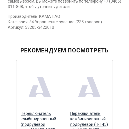
самовывозом. Вы можете позвонить по телефону +7 (3466)
311-808, чтобы уточнить детали.
Производитель: КАМА ПАО
Категория: 34 Управление рулевое (235 товаров)
Артикул: 53205-3422010
РЕКОМЕНДУЕМ ПОСМОТРЕТЬ
ления
Переключатель
Переключатель
Подш
ки D-
комбинированный
комбинированный
(600
0000)
(подрулевой
подрулевой (П-145)
руле